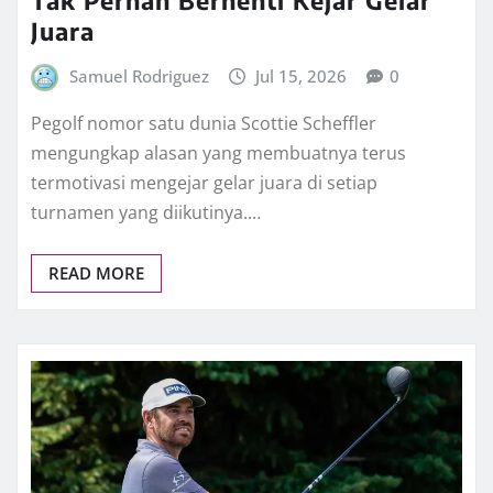
Juara
Samuel Rodriguez
Jul 15, 2026
0
Pegolf nomor satu dunia Scottie Scheffler
mengungkap alasan yang membuatnya terus
termotivasi mengejar gelar juara di setiap
turnamen yang diikutinya.…
READ MORE