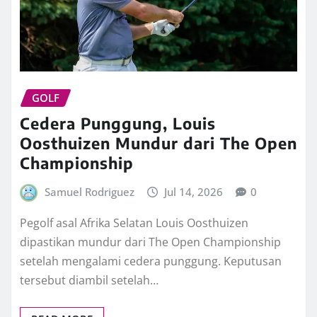
GOLF
Cedera Punggung, Louis
Oosthuizen Mundur dari The Open
Championship
Samuel Rodriguez
Jul 14, 2026
0
Pegolf asal Afrika Selatan Louis Oosthuizen
dipastikan mundur dari The Open Championship
setelah mengalami cedera punggung. Keputusan
tersebut diambil setelah…