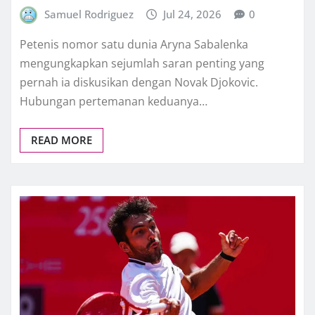
Samuel Rodriguez
Jul 24, 2026
0
Petenis nomor satu dunia Aryna Sabalenka
mengungkapkan sejumlah saran penting yang
pernah ia diskusikan dengan Novak Djokovic.
Hubungan pertemanan keduanya…
READ MORE