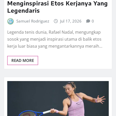
Menginspirasi Etos Kerjanya Yang
Legendaris
Samuel Rodriguez
Jul 17, 2026
0
Legenda tenis dunia, Rafael Nadal, mengungkap
sosok yang menjadi inspirasi utama di balik etos
kerja luar biasa yang mengantarkannya meraih…
READ MORE