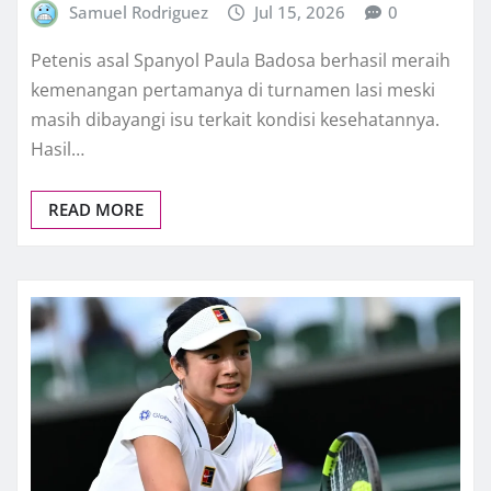
Samuel Rodriguez
Jul 15, 2026
0
Petenis asal Spanyol Paula Badosa berhasil meraih
kemenangan pertamanya di turnamen Iasi meski
masih dibayangi isu terkait kondisi kesehatannya.
Hasil…
READ MORE