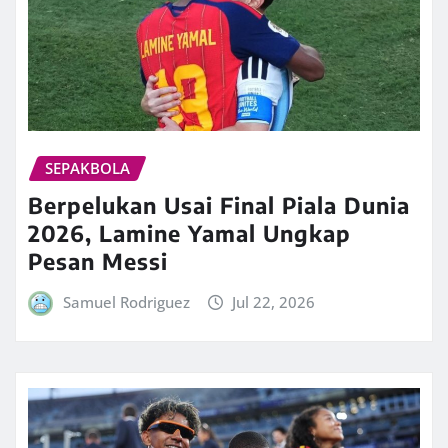
SEPAKBOLA
Berpelukan Usai Final Piala Dunia
2026, Lamine Yamal Ungkap
Pesan Messi
Samuel Rodriguez
Jul 22, 2026