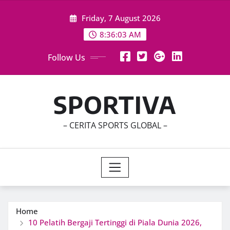
Skip
Friday, 7 August 2026
to
content
8:36:04 AM
Follow Us
SPORTIVA
– CERITA SPORTS GLOBAL –
Home
10 Pelatih Bergaji Tertinggi di Piala Dunia 2026,