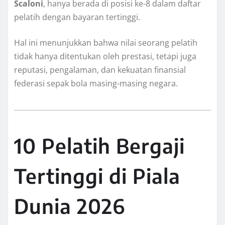
Scaloni
, hanya berada di posisi ke-8 dalam daftar
pelatih dengan bayaran tertinggi.
Hal ini menunjukkan bahwa nilai seorang pelatih
tidak hanya ditentukan oleh prestasi, tetapi juga
reputasi, pengalaman, dan kekuatan finansial
federasi sepak bola masing-masing negara.
10 Pelatih Bergaji
Tertinggi di Piala
Dunia 2026