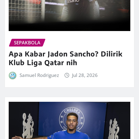
SEPAKBOLA
Apa Kabar Jadon Sancho? Dilirik
Klub Liga Qatar nih
Samuel Rodriguez
Jul 28, 2026