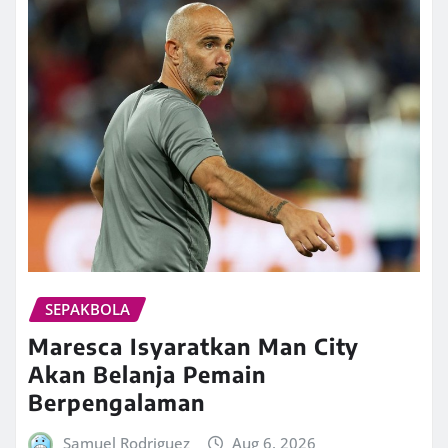
SEPAKBOLA
Maresca Isyaratkan Man City
Akan Belanja Pemain
Berpengalaman
Samuel Rodriguez
Aug 6, 2026