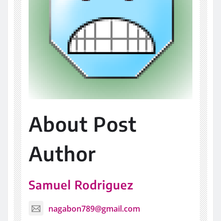
About Post
Author
Samuel Rodriguez
nagabon789@gmail.com