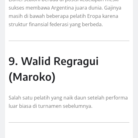
sukses membawa Argentina juara dunia. Gajinya
masih di bawah beberapa pelatih Eropa karena
struktur finansial federasi yang berbeda.
9. Walid Regragui
(Maroko)
Salah satu pelatih yang naik daun setelah performa
luar biasa di turnamen sebelumnya.