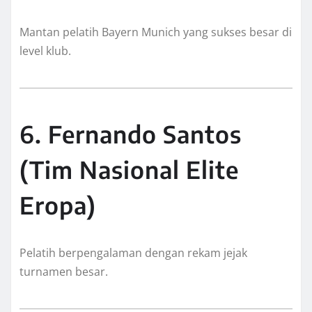
Mantan pelatih Bayern Munich yang sukses besar di
level klub.
6. Fernando Santos
(Tim Nasional Elite
Eropa)
Pelatih berpengalaman dengan rekam jejak
turnamen besar.