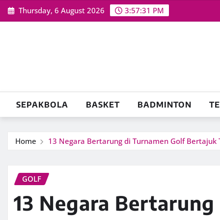
Skip
Thursday, 6 August 2026
3:57:32 PM
to
content
SEPAKBOLA
BASKET
BADMINTON
TE
Home
13 Negara Bertarung di Turnamen Golf Bertajuk T
GOLF
13 Negara Bertarung