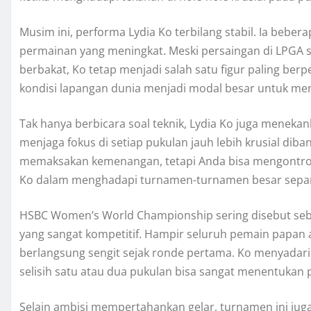
Musim ini, performa Lydia Ko terbilang stabil. Ia beberap
permainan yang meningkat. Meski persaingan di LPGA 
berbakat, Ko tetap menjadi salah satu figur paling ber
kondisi lapangan dunia menjadi modal besar untuk me
Tak hanya berbicara soal teknik, Lydia Ko juga meneka
menjaga fokus di setiap pukulan jauh lebih krusial diba
memaksakan kemenangan, tetapi Anda bisa mengontrol p
Ko dalam menghadapi turnamen-turnamen besar sepan
HSBC Women’s World Championship sering disebut sebag
yang sangat kompetitif. Hampir seluruh pemain papan 
berlangsung sengit sejak ronde pertama. Ko menyadari 
selisih satu atau dua pukulan bisa sangat menentukan 
Selain ambisi mempertahankan gelar, turnamen ini juga 