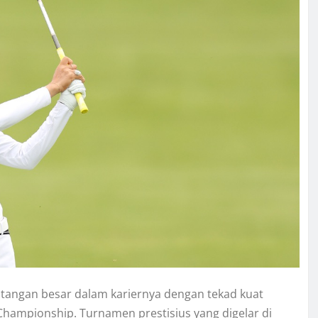
ntangan besar dalam kariernya dengan tekad kuat
ampionship. Turnamen prestisius yang digelar di