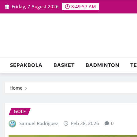
Skip
Friday, 7 August 2026
8:49:58 AM
to
content
SEPAKBOLA
BASKET
BADMINTON
TE
Home
GOLF
Samuel Rodriguez
Feb 28, 2026
0