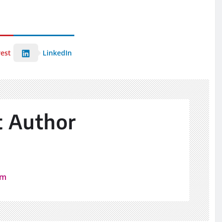
rest
LinkedIn
t Author
z
om