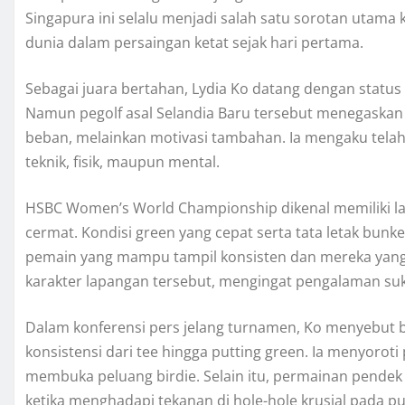
Singapura ini selalu menjadi salah satu sorotan utam
dunia dalam persaingan ketat sejak hari pertama.
Sebagai juara bertahan, Lydia Ko datang dengan status
Namun pegolf asal Selandia Baru tersebut menegaskan
beban, melainkan motivasi tambahan. Ia mengaku telah 
teknik, fisik, maupun mental.
HSBC Women’s World Championship dikenal memiliki lap
cermat. Kondisi green yang cepat serta tata letak bu
pemain yang mampu tampil konsisten dan mereka yan
karakter lapangan tersebut, mengingat pengalaman suk
Dalam konferensi pers jelang turnamen, Ko menyebut 
konsistensi dari tee hingga putting green. Ia menyorot
membuka peluang birdie. Selain itu, permainan pendek
ketika menghadapi tekanan di hole-hole krusial pada pu