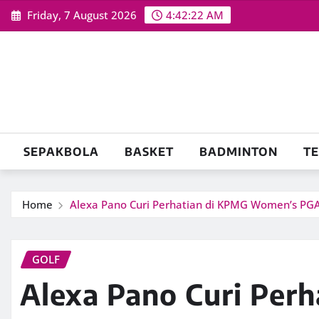
Skip
Friday, 7 August 2026
4:42:23 AM
to
content
SEPAKBOLA
BASKET
BADMINTON
TE
Home
Alexa Pano Curi Perhatian di KPMG Women’s PG
GOLF
Alexa Pano Curi Per