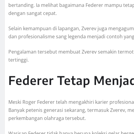
bertanding. Ia melihat bagaimana Federer mampu tetap
dengan sangat cepat.
Selain kemampuan di lapangan, Zverev juga mengagumi 
dan profesionalisme sang legenda menjadi contoh yang 
Pengalaman tersebut membuat Zverev semakin termotiv
tertinggi.
Federer Tetap Menjadi
Meski Roger Federer telah mengakhiri karier profesiona
Banyak petenis generasi sekarang, termasuk Zverev, m
perkembangan olahraga tersebut.
Warisan Federer tidak hanya berupa koleksi gelar berge