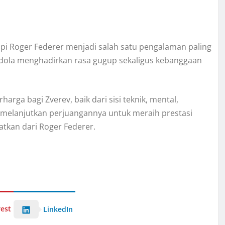
 Roger Federer menjadi salah satu pengalaman paling
idola menghadirkan rasa gugup sekaligus kebanggaan
ga bagi Zverev, baik dari sisi teknik, mental,
s melanjutkan perjuangannya untuk meraih prestasi
atkan dari Roger Federer.
rest
LinkedIn