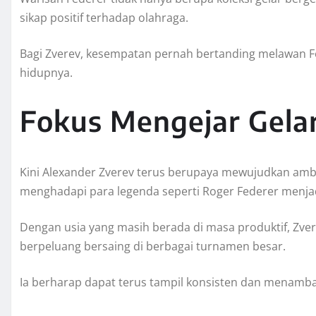
sikap positif terhadap olahraga.
Bagi Zverev, kesempatan pernah bertanding melawan F
hidupnya.
Fokus Mengejar Gela
Kini Alexander Zverev terus berupaya mewujudkan amb
menghadapi para legenda seperti Roger Federer menjad
Dengan usia yang masih berada di masa produktif, Zver
berpeluang bersaing di berbagai turnamen besar.
Ia berharap dapat terus tampil konsisten dan menambah 