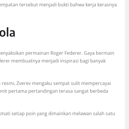
sempatan tersebut menjadi bukti bahwa kerja kerasnya
ola
menyaksikan permainan Roger Federer. Gaya bermain
 Federer membuatnya menjadi inspirasi bagi banyak
n resmi, Zverev mengaku sempat sulit mempercayai
nit pertama pertandingan terasa sangat berbeda
kmati setiap poin yang dimainkan melawan salah satu