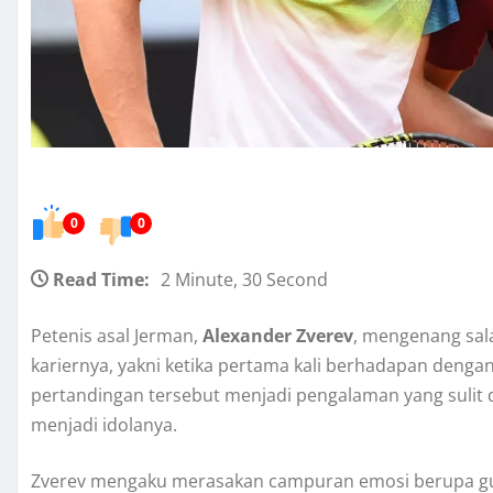
0
0
Read Time:
2 Minute, 30 Second
Petenis asal Jerman,
Alexander Zverev
, mengenang sal
kariernya, yakni ketika pertama kali berhadapan dengan
pertandingan tersebut menjadi pengalaman yang sulit d
menjadi idolanya.
Zverev mengaku merasakan campuran emosi berupa gugu