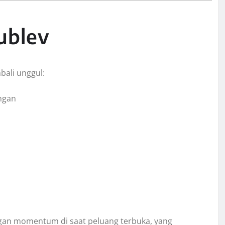
ublev
ali unggul:
ngan
angan momentum di saat peluang terbuka, yang