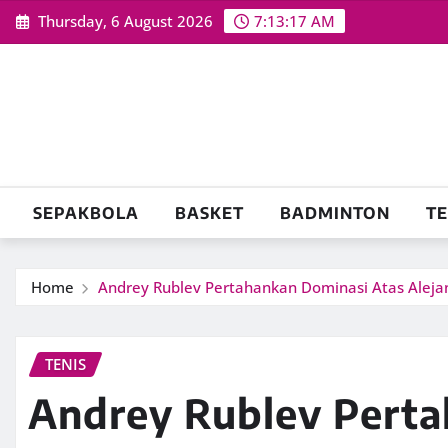
Skip
Thursday, 6 August 2026
7:13:18 AM
to
content
SEPAKBOLA
BASKET
BADMINTON
TE
Home
Andrey Rublev Pertahankan Dominasi Atas Aleja
TENIS
Andrey Rublev Pert