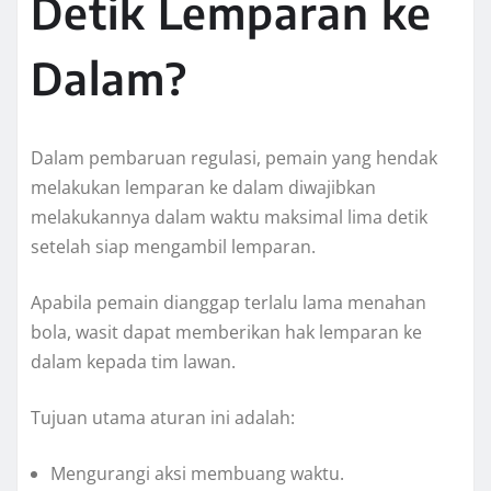
Detik Lemparan ke
Dalam?
Dalam pembaruan regulasi, pemain yang hendak
melakukan lemparan ke dalam diwajibkan
melakukannya dalam waktu maksimal lima detik
setelah siap mengambil lemparan.
Apabila pemain dianggap terlalu lama menahan
bola, wasit dapat memberikan hak lemparan ke
dalam kepada tim lawan.
Tujuan utama aturan ini adalah:
Mengurangi aksi membuang waktu.