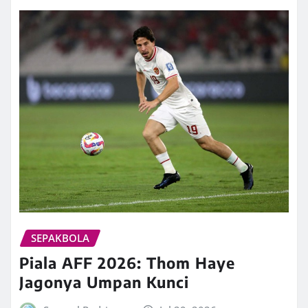
SEPAKBOLA
Piala AFF 2026: Thom Haye
Jagonya Umpan Kunci