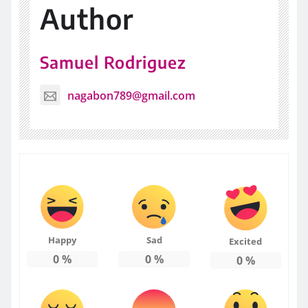
Author
Samuel Rodriguez
nagabon789@gmail.com
Happy
Sad
Excited
0
%
0
%
0
%