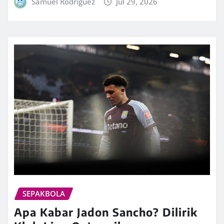
Samuel Rodriguez
Jul 29, 2026
SEPAKBOLA
Apa Kabar Jadon Sancho? Dilirik