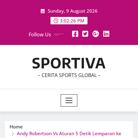
Skip
Sunday, 9 August 2026
to
content
3:02:28 PM
Follow Us
SPORTIVA
– CERITA SPORTS GLOBAL –
Home
Andy Robertson Vs Aturan 5 Detik Lemparan ke