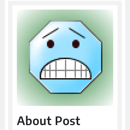
About Post