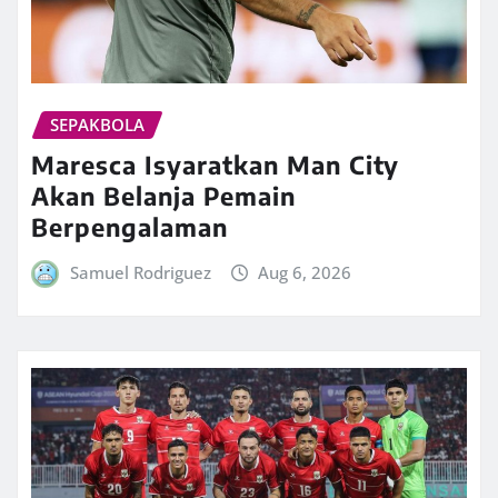
SEPAKBOLA
Maresca Isyaratkan Man City
Akan Belanja Pemain
Berpengalaman
Samuel Rodriguez
Aug 6, 2026