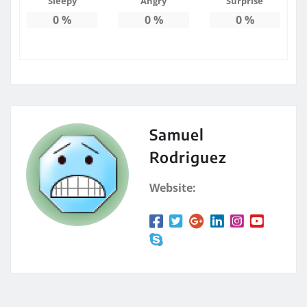
Sleepy
Angry
Surprise
0
%
0
%
0
%
Samuel
Rodriguez
Website: