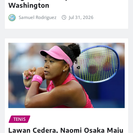
Washington
Samuel Rodriguez
Jul 31, 2026
TENIS
Lawan Cedera, Naomi Osaka Maju