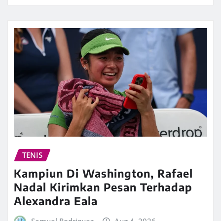
TENIS
Kampiun Di Washington, Rafael
Nadal Kirimkan Pesan Terhadap
Alexandra Eala