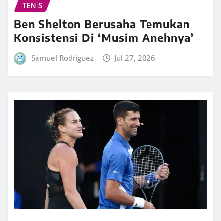
TENIS
Ben Shelton Berusaha Temukan
Konsistensi Di ‘Musim Anehnya’
Samuel Rodriguez
Jul 27, 2026