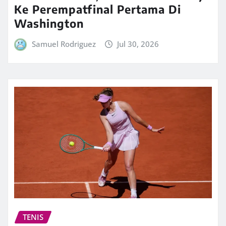
Ke Perempatfinal Pertama Di
Washington
Samuel Rodriguez
Jul 30, 2026
TENIS