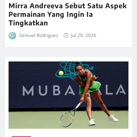
Mirra Andreeva Sebut Satu Aspek
Permainan Yang Ingin Ia
Tingkatkan
Samuel Rodriguez
Jul 29, 2026