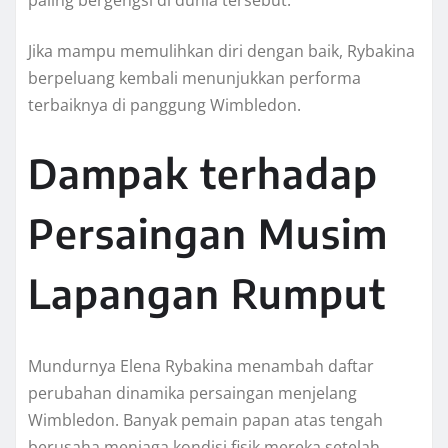
paling bergengsi di dunia tersebut.
Jika mampu memulihkan diri dengan baik, Rybakina
berpeluang kembali menunjukkan performa
terbaiknya di panggung Wimbledon.
Dampak terhadap
Persaingan Musim
Lapangan Rumput
Mundurnya Elena Rybakina menambah daftar
perubahan dinamika persaingan menjelang
Wimbledon. Banyak pemain papan atas tengah
berusaha menjaga kondisi fisik mereka setelah