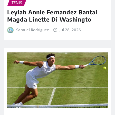
TENIS
Leylah Annie Fernandez Bantai
Magda Linette Di Washingto
Samuel Rodriguez
Jul 28, 2026