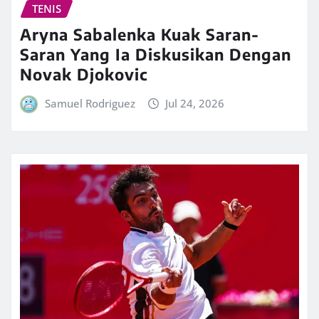
TENIS
Aryna Sabalenka Kuak Saran-
Saran Yang Ia Diskusikan Dengan
Novak Djokovic
Samuel Rodriguez
Jul 24, 2026