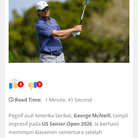
0
0
Read Time:
1 Minute, 41 Second
Pegolf asal Amerika Serikat,
George McNeill
, tampil
impresif pada
US Senior Open 2026
. Ia berhasil
memimpin klasemen sementara setelah