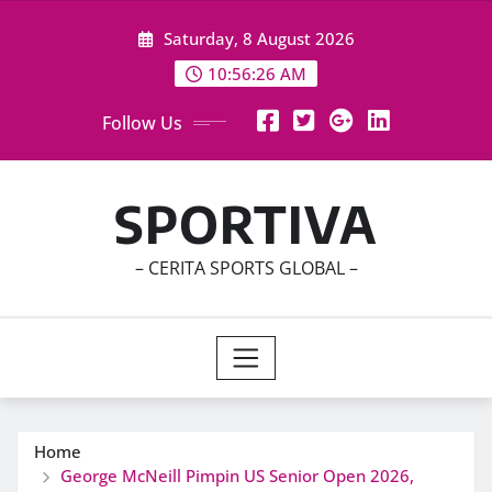
Skip
Saturday, 8 August 2026
to
content
10:56:28 AM
Follow Us
SPORTIVA
– CERITA SPORTS GLOBAL –
Home
George McNeill Pimpin US Senior Open 2026,