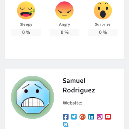
Sleepy
Angry
Surprise
0
%
0
%
0
%
Samuel
Rodriguez
Website: