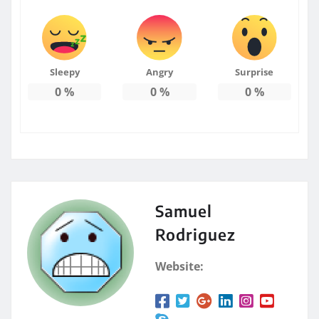
Sleepy
Angry
Surprise
0
%
0
%
0
%
Samuel
Rodriguez
Website: