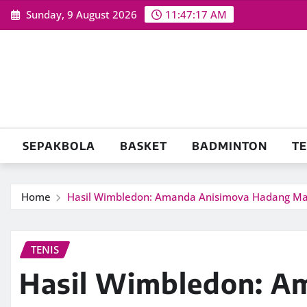
Skip
Sunday, 9 August 2026
11:47:18 AM
to
content
SEPAKBOLA
BASKET
BADMINTON
TE
Home
Hasil Wimbledon: Amanda Anisimova Hadang Ma
TENIS
Hasil Wimbledon: A