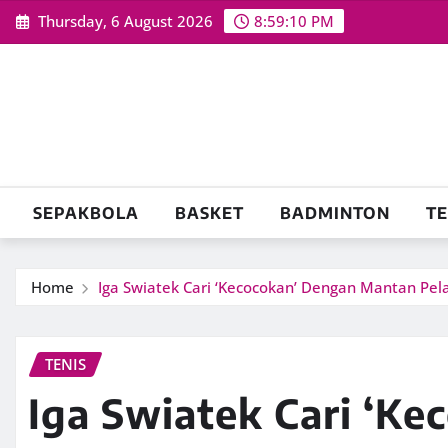
Skip
Thursday, 6 August 2026
8:59:11 PM
to
content
SEPAKBOLA
BASKET
BADMINTON
TE
Home
Iga Swiatek Cari ‘Kecocokan’ Dengan Mantan Pe
TENIS
Iga Swiatek Cari ‘K