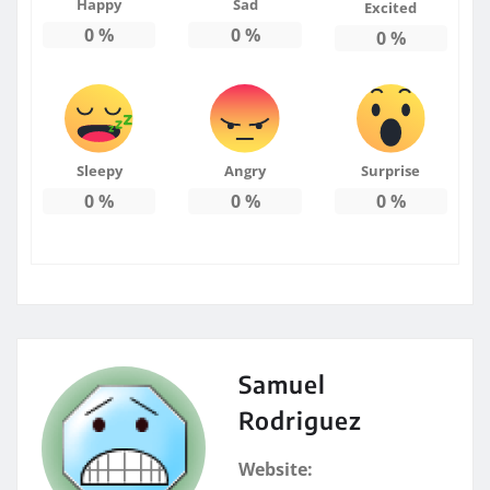
Happy
Sad
Excited
0
%
0
%
0
%
Sleepy
Angry
Surprise
0
%
0
%
0
%
Samuel
Rodriguez
Website: