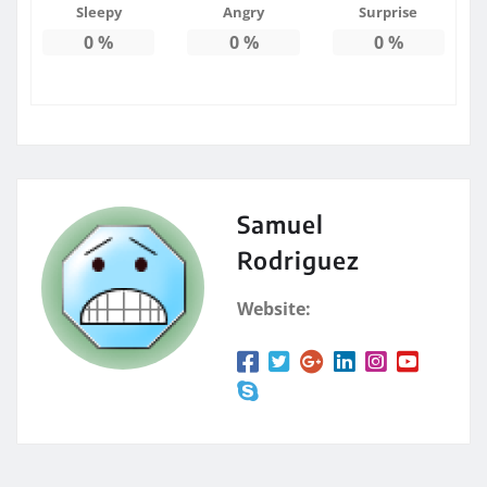
Sleepy
Angry
Surprise
0
%
0
%
0
%
Samuel
Rodriguez
Website: