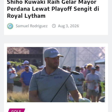
Shiho Kuwaki Raih Gelar Mayor
Perdana Lewat Playoff Sengit di
Royal Lytham
Samuel Rodriguez
Aug 3, 2026
GOLF