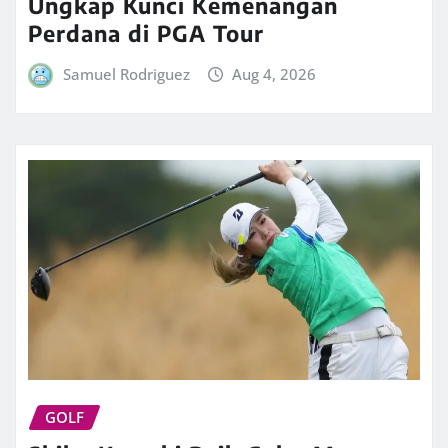
Ungkap Kunci Kemenangan
Perdana di PGA Tour
Samuel Rodriguez
Aug 4, 2026
GOLF