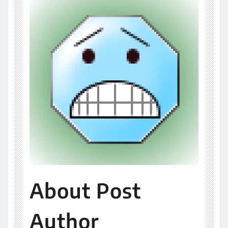
About Post
Author