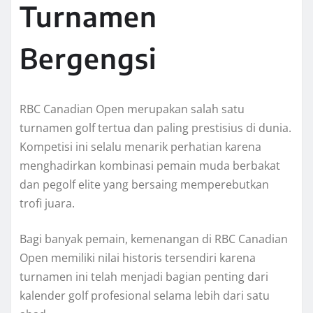
Turnamen
Bergengsi
RBC Canadian Open merupakan salah satu
turnamen golf tertua dan paling prestisius di dunia.
Kompetisi ini selalu menarik perhatian karena
menghadirkan kombinasi pemain muda berbakat
dan pegolf elite yang bersaing memperebutkan
trofi juara.
Bagi banyak pemain, kemenangan di RBC Canadian
Open memiliki nilai historis tersendiri karena
turnamen ini telah menjadi bagian penting dari
kalender golf profesional selama lebih dari satu