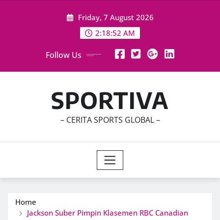
Skip
Friday, 7 August 2026
to
content
2:18:54 AM
Follow Us
SPORTIVA
– CERITA SPORTS GLOBAL –
Home
Jackson Suber Pimpin Klasemen RBC Canadian