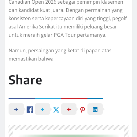
Canadian Open 2026 sebagai pemimpin klasemen
dan kandidat kuat juara. Dengan permainan yang
konsisten serta kepercayaan diri yang tinggi, pegolf
asal Amerika Serikat itu memiliki peluang besar
untuk meraih gelar PGA Tour pertamanya.
Namun, persaingan yang ketat di papan atas
memastikan bahwa
Share