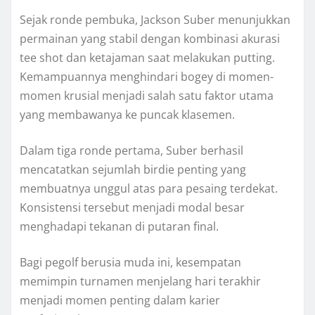
Sejak ronde pembuka, Jackson Suber menunjukkan
permainan yang stabil dengan kombinasi akurasi
tee shot dan ketajaman saat melakukan putting.
Kemampuannya menghindari bogey di momen-
momen krusial menjadi salah satu faktor utama
yang membawanya ke puncak klasemen.
Dalam tiga ronde pertama, Suber berhasil
mencatatkan sejumlah birdie penting yang
membuatnya unggul atas para pesaing terdekat.
Konsistensi tersebut menjadi modal besar
menghadapi tekanan di putaran final.
Bagi pegolf berusia muda ini, kesempatan
memimpin turnamen menjelang hari terakhir
menjadi momen penting dalam karier