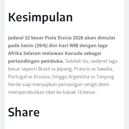
Kesimpulan
Jadwal 32 besar Piala Dunia 2026 akan dimulai
pada Senin (29/6) dini hari WIB dengan laga
Afrika Selatan melawan Kanada sebagai
pertandingan pembuka.
Setelah itu, sederet laga
besar seperti Brasil vs Jepang, Prancis vs Swedia,
Portugal vs Kroasia, hingga Argentina vs Tanjung
Verde siap menyajikan persaingan sengit demi
memperebutkan tiket ke babak 16 besar.
Share