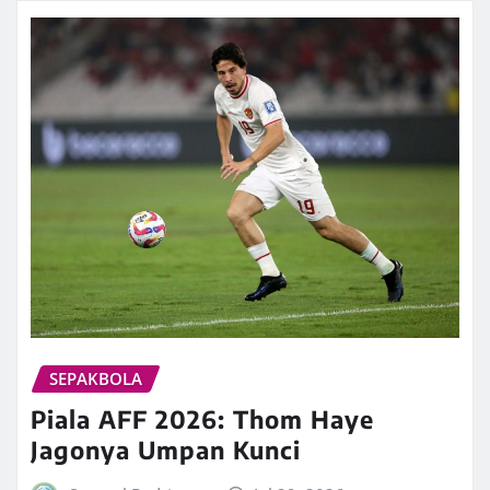
SEPAKBOLA
Piala AFF 2026: Thom Haye
Jagonya Umpan Kunci