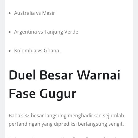
Australia vs Mesir
Argentina vs Tanjung Verde
Kolombia vs Ghana.
Duel Besar Warnai
Fase Gugur
Babak 32 besar langsung menghadirkan sejumlah
pertandingan yang diprediksi berlangsung sengit.