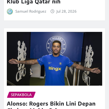
Klub Liga Qatar nih
Samuel Rodriguez
Jul 28, 2026
SEPAKBOLA
Alonso: Rogers Bikin Lini Depan