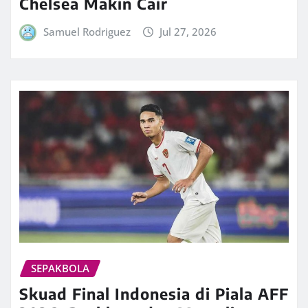
Chelsea Makin Cair
Samuel Rodriguez
Jul 27, 2026
SEPAKBOLA
Skuad Final Indonesia di Piala AFF