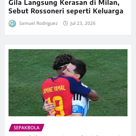
Gila Langsung Kerasan di Milan,
Sebut Rossoneri seperti Keluarga
Samuel Rodriguez
Jul 23, 2026
SEPAKBOLA