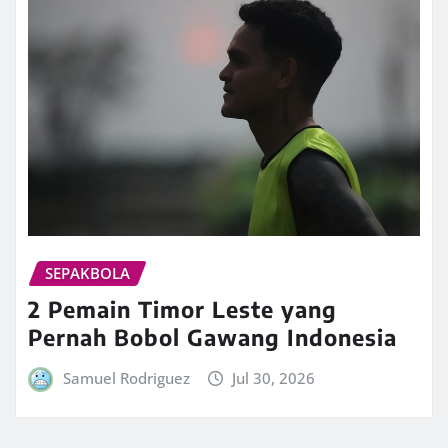
SEPAKBOLA
2 Pemain Timor Leste yang
Pernah Bobol Gawang Indonesia
Samuel Rodriguez
Jul 30, 2026