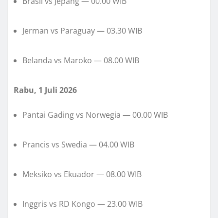
Brasil vs Jepang — 00.00 WIB
Jerman vs Paraguay — 03.30 WIB
Belanda vs Maroko — 08.00 WIB
Rabu, 1 Juli 2026
Pantai Gading vs Norwegia — 00.00 WIB
Prancis vs Swedia — 04.00 WIB
Meksiko vs Ekuador — 08.00 WIB
Inggris vs RD Kongo — 23.00 WIB