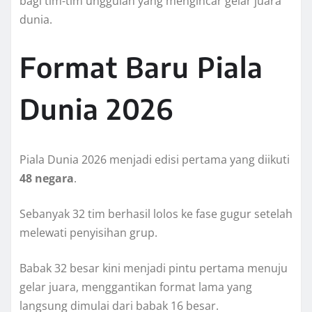
bagi tim-tim unggulan yang mengincar gelar juara
dunia.
Format Baru Piala
Dunia 2026
Piala Dunia 2026 menjadi edisi pertama yang diikuti
48 negara
.
Sebanyak 32 tim berhasil lolos ke fase gugur setelah
melewati penyisihan grup.
Babak 32 besar kini menjadi pintu pertama menuju
gelar juara, menggantikan format lama yang
langsung dimulai dari babak 16 besar.