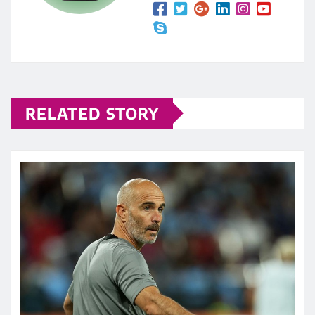
RELATED STORY