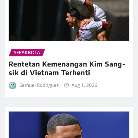
SEPAKBOLA
Rentetan Kemenangan Kim Sang-
sik di Vietnam Terhenti
Samuel Rodriguez
Aug 1, 2026