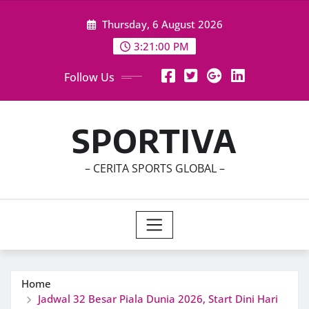
Skip
Thursday, 6 August 2026
to
content
3:21:02 PM
Follow Us
SPORTIVA
– CERITA SPORTS GLOBAL –
Home
Jadwal 32 Besar Piala Dunia 2026, Start Dini Hari