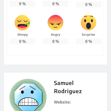
0
%
0
%
0
%
Sleepy
Angry
Surprise
0
%
0
%
0
%
Samuel
Rodriguez
Website: