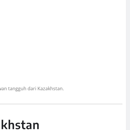
wan tangguh dari Kazakhstan.
akhstan