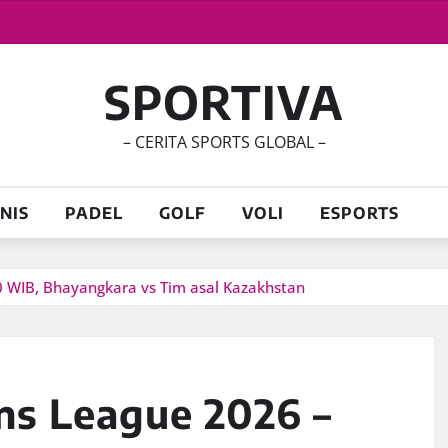
SPORTIVA
– CERITA SPORTS GLOBAL –
NIS
PADEL
GOLF
VOLI
ESPORTS
0 WIB, Bhayangkara vs Tim asal Kazakhstan
ns League 2026 –