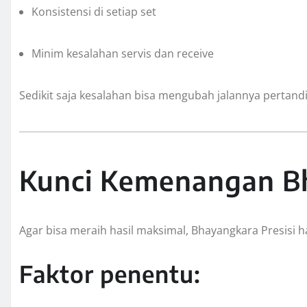
Konsistensi di setiap set
Minim kesalahan servis dan receive
Sedikit saja kesalahan bisa mengubah jalannya pertand
Kunci Kemenangan B
Agar bisa meraih hasil maksimal, Bhayangkara Presisi ha
Faktor penentu: