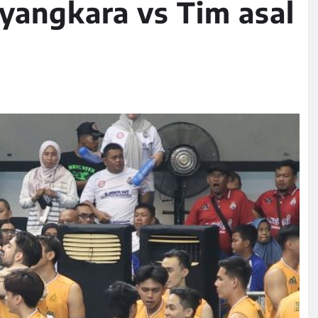
yangkara vs Tim asal