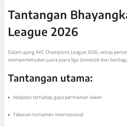
Tantangan Bhayangka
League 2026
Dalam ajang AVC Champions League 2026, setiap pertand
mempertemukan juara-juara liga domestik dari berbaga
Tantangan utama:
Adaptasi terhadap gaya permainan lawan
Tekanan turnamen internasional