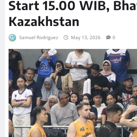
Start 15.00 WIB, Bha
Kazakhstan
Samuel Rodriguez
May 13, 2026
0