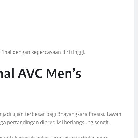
inal dengan kepercayaan diri tinggi.
inal AVC Men’s
jadi ujian terbesar bagi Bhayangkara Presisi. Lawan
ngga pertandingan diprediksi berlangsung sengit.
untuk meraih gelar juara tetap terbuka lebar.