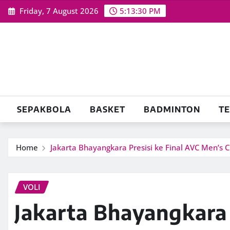
Skip
Friday, 7 August 2026
5:13:31 PM
to
content
SEPAKBOLA
BASKET
BADMINTON
TE
Home
Jakarta Bhayangkara Presisi ke Final AVC Men’s 
VOLI
Jakarta Bhayangkara 