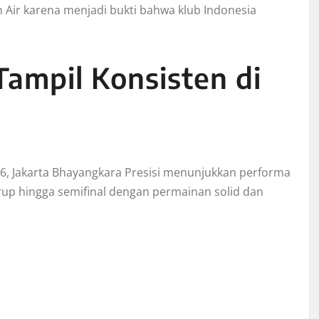
 Air karena menjadi bukti bahwa klub Indonesia
Tampil Konsisten di
, Jakarta Bhayangkara Presisi menunjukkan performa
up hingga semifinal dengan permainan solid dan