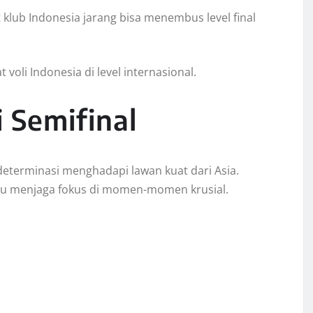
 klub Indonesia jarang bisa menembus level final
voli Indonesia di level internasional.
 Semifinal
determinasi menghadapi lawan kuat dari Asia.
u menjaga fokus di momen-momen krusial.