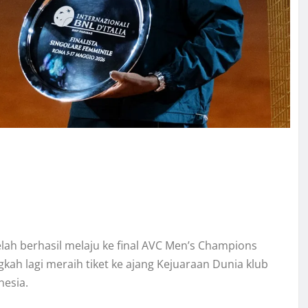
elah berhasil melaju ke final AVC Men’s Champions
kah lagi meraih tiket ke ajang Kejuaraan Dunia klub
nesia.