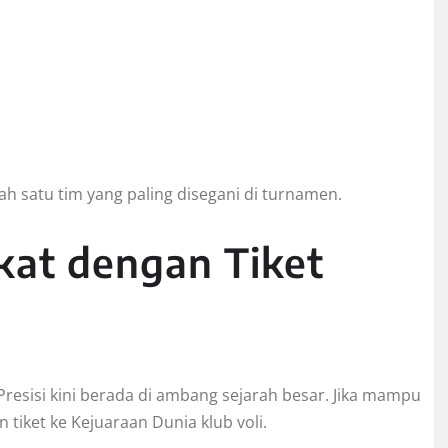
h satu tim yang paling disegani di turnamen.
ekat dengan Tiket
resisi kini berada di ambang sejarah besar. Jika mampu
ket ke Kejuaraan Dunia klub voli.