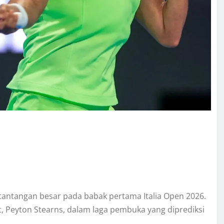
tantangan besar pada babak pertama Italia Open 2026.
t, Peyton Stearns, dalam laga pembuka yang diprediksi