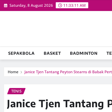
Skip
Saturday, 8 August 2026
11:33:12 AM
to
content
SEPAKBOLA
BASKET
BADMINTON
TE
Home
Janice Tjen Tantang Peyton Stearns di Babak Per
TENIS
Janice Tjen Tantang 