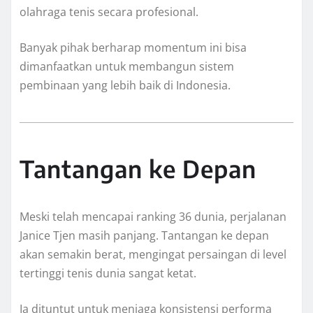
olahraga tenis secara profesional.
Banyak pihak berharap momentum ini bisa
dimanfaatkan untuk membangun sistem
pembinaan yang lebih baik di Indonesia.
Tantangan ke Depan
Meski telah mencapai ranking 36 dunia, perjalanan
Janice Tjen masih panjang. Tantangan ke depan
akan semakin berat, mengingat persaingan di level
tertinggi tenis dunia sangat ketat.
Ia dituntut untuk menjaga konsistensi performa