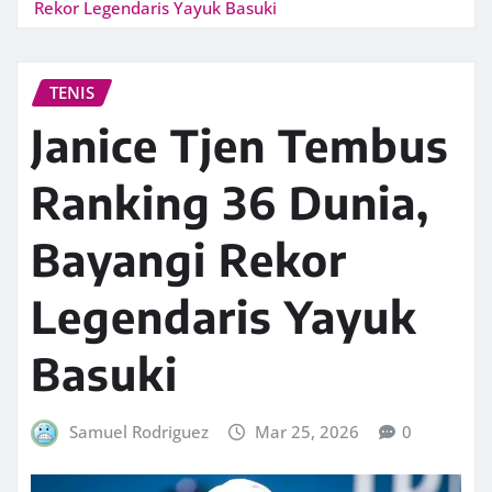
Rekor Legendaris Yayuk Basuki
TENIS
Janice Tjen Tembus
Ranking 36 Dunia,
Bayangi Rekor
Legendaris Yayuk
Basuki
Samuel Rodriguez
Mar 25, 2026
0