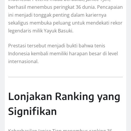
berhasil menembus peringkat 36 dunia. Pencapaian
ini menjadi tonggak penting dalam kariernya
sekaligus membuka peluang untuk mendekati rekor
legendaris milik Yayuk Basuki.
Prestasi tersebut menjadi bukti bahwa tenis
Indonesia kembali memiliki harapan besar di level
internasional.
Lonjakan Ranking yang
Signifikan