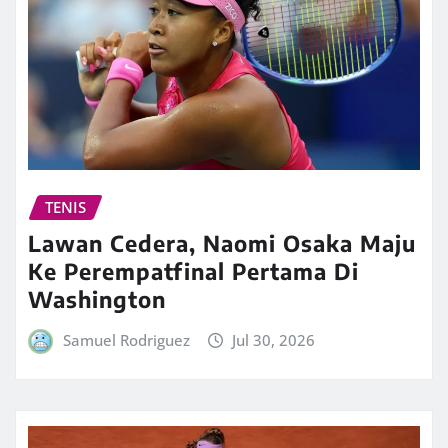
TENIS
Lawan Cedera, Naomi Osaka Maju
Ke Perempatfinal Pertama Di
Washington
Samuel Rodriguez
Jul 30, 2026