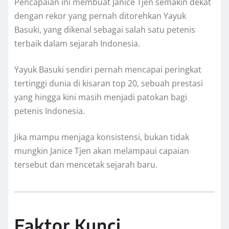
Pencapaian ini membuat Janice Tjen semakin dekat
dengan rekor yang pernah ditorehkan Yayuk
Basuki, yang dikenal sebagai salah satu petenis
terbaik dalam sejarah Indonesia.
Yayuk Basuki sendiri pernah mencapai peringkat
tertinggi dunia di kisaran top 20, sebuah prestasi
yang hingga kini masih menjadi patokan bagi
petenis Indonesia.
Jika mampu menjaga konsistensi, bukan tidak
mungkin Janice Tjen akan melampaui capaian
tersebut dan mencetak sejarah baru.
Faktor Kunci