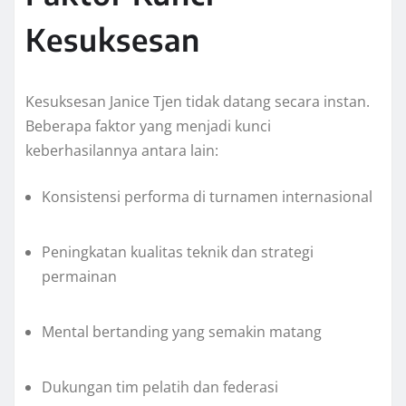
Kesuksesan
Kesuksesan Janice Tjen tidak datang secara instan.
Beberapa faktor yang menjadi kunci
keberhasilannya antara lain:
Konsistensi performa di turnamen internasional
Peningkatan kualitas teknik dan strategi
permainan
Mental bertanding yang semakin matang
Dukungan tim pelatih dan federasi