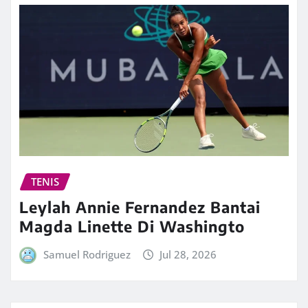
TENIS
Leylah Annie Fernandez Bantai
Magda Linette Di Washingto
Samuel Rodriguez
Jul 28, 2026