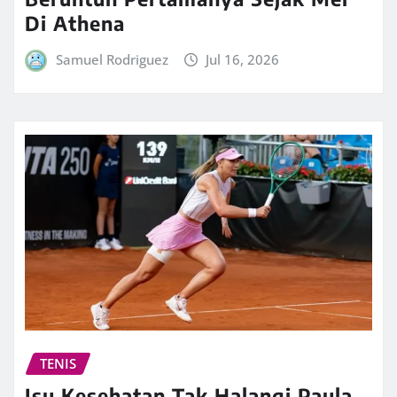
Di Athena
Samuel Rodriguez
Jul 16, 2026
TENIS
Isu Kesehatan Tak Halangi Paula