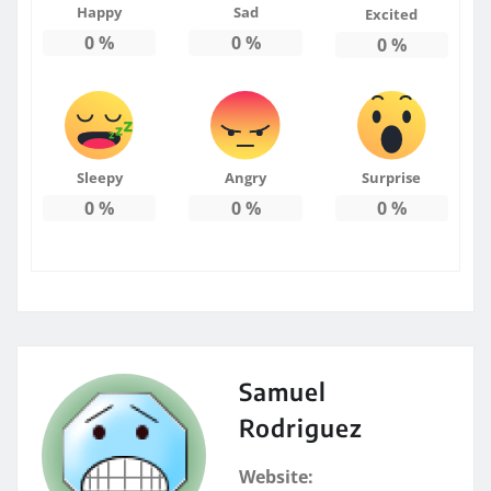
Happy
Sad
Excited
0
%
0
%
0
%
Sleepy
Angry
Surprise
0
%
0
%
0
%
Samuel
Rodriguez
Website: