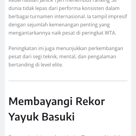
Keberhasilan Janice Tjen menembus ranking 36
dunia tidak lepas dari performa konsisten dalam
berbagai turnamen internasional. Ia tampil impresif
dengan sejumlah kemenangan penting yang
mengantarkannya naik pesat di peringkat WTA.
Peningkatan ini juga menunjukkan perkembangan
pesat dari segi teknik, mental, dan pengalaman
bertanding di level elite.
Membayangi Rekor
Yayuk Basuki