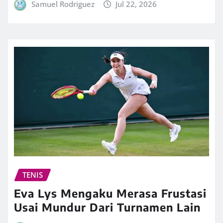
Samuel Rodriguez
Jul 22, 2026
TENIS
Eva Lys Mengaku Merasa Frustasi
Usai Mundur Dari Turnamen Lain