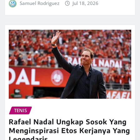
Samuel Rodriguez
Jul 18, 2026
TENIS
Rafael Nadal Ungkap Sosok Yang
Menginspirasi Etos Kerjanya Yang
Legendaris