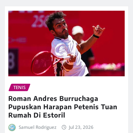
TENIS
Roman Andres Burruchaga
Pupuskan Harapan Petenis Tuan
Rumah Di Estoril
Samuel Rodriguez
Jul 23, 2026