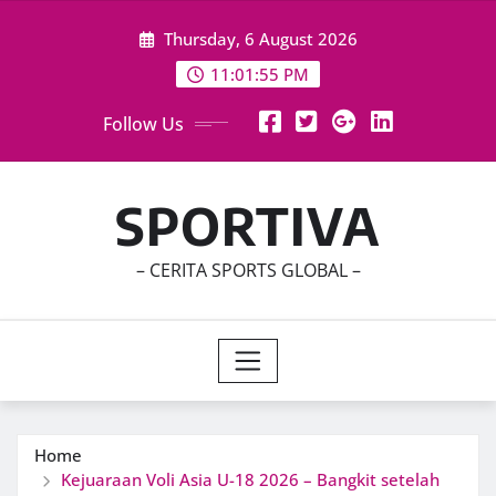
Skip
Thursday, 6 August 2026
to
content
11:01:58 PM
Follow Us
SPORTIVA
– CERITA SPORTS GLOBAL –
Home
Kejuaraan Voli Asia U-18 2026 – Bangkit setelah