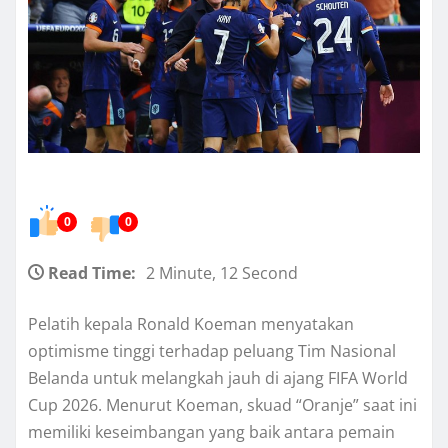
0
0
Read Time:
2 Minute, 12 Second
Pelatih kepala Ronald Koeman menyatakan
optimisme tinggi terhadap peluang Tim Nasional
Belanda untuk melangkah jauh di ajang FIFA World
Cup 2026. Menurut Koeman, skuad “Oranje” saat ini
memiliki keseimbangan yang baik antara pemain