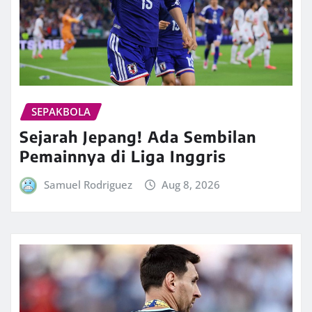
SEPAKBOLA
Sejarah Jepang! Ada Sembilan
Pemainnya di Liga Inggris
Samuel Rodriguez
Aug 8, 2026