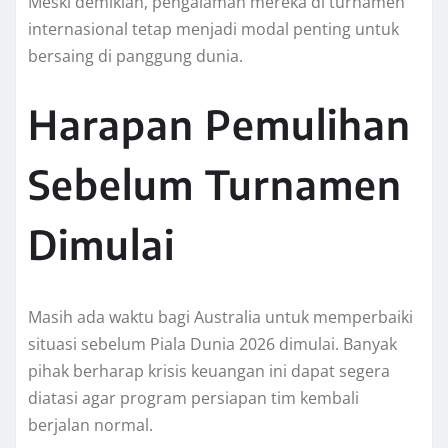
Meski demikian, pengalaman mereka di turnamen
internasional tetap menjadi modal penting untuk
bersaing di panggung dunia.
Harapan Pemulihan
Sebelum Turnamen
Dimulai
Masih ada waktu bagi Australia untuk memperbaiki
situasi sebelum Piala Dunia 2026 dimulai. Banyak
pihak berharap krisis keuangan ini dapat segera
diatasi agar program persiapan tim kembali
berjalan normal.