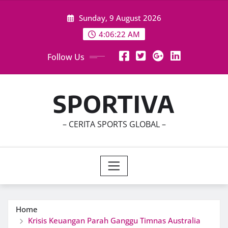
Skip
Sunday, 9 August 2026
to
content
4:06:24 AM
Follow Us
SPORTIVA
– CERITA SPORTS GLOBAL –
Home
Krisis Keuangan Parah Ganggu Timnas Australia