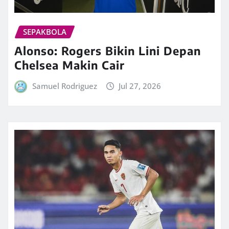
SEPAKBOLA
Alonso: Rogers Bikin Lini Depan
Chelsea Makin Cair
Samuel Rodriguez
Jul 27, 2026