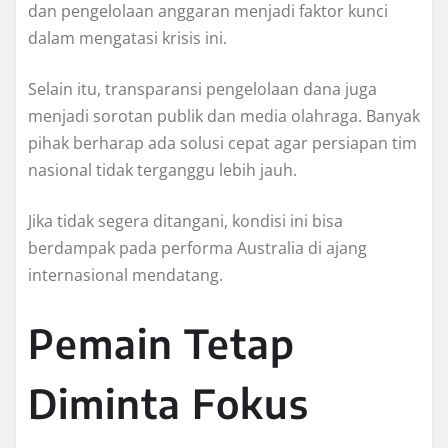
dan pengelolaan anggaran menjadi faktor kunci
dalam mengatasi krisis ini.
Selain itu, transparansi pengelolaan dana juga
menjadi sorotan publik dan media olahraga. Banyak
pihak berharap ada solusi cepat agar persiapan tim
nasional tidak terganggu lebih jauh.
Jika tidak segera ditangani, kondisi ini bisa
berdampak pada performa Australia di ajang
internasional mendatang.
Pemain Tetap
Diminta Fokus