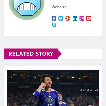
Website:
RELATED STORY