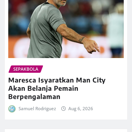
SEPAKBOLA
Maresca Isyaratkan Man City
Akan Belanja Pemain
Berpengalaman
Samuel Rodriguez
Aug 6, 2026