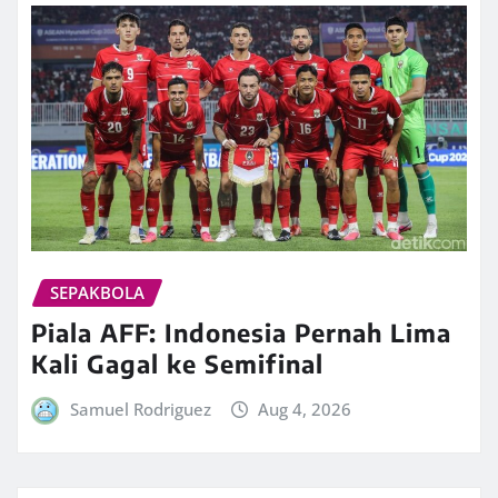
SEPAKBOLA
Piala AFF: Indonesia Pernah Lima
Kali Gagal ke Semifinal
Samuel Rodriguez
Aug 4, 2026