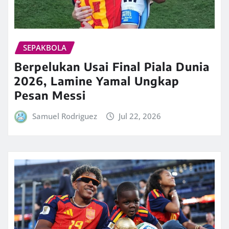
SEPAKBOLA
Berpelukan Usai Final Piala Dunia
2026, Lamine Yamal Ungkap
Pesan Messi
Samuel Rodriguez
Jul 22, 2026