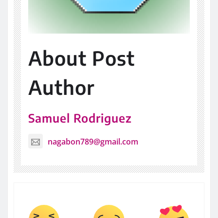
About Post
Author
Samuel Rodriguez
nagabon789@gmail.com