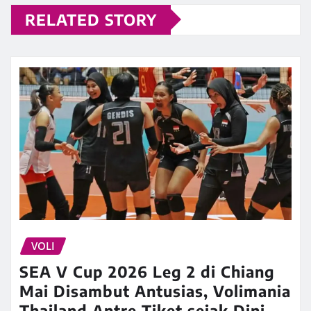
RELATED STORY
VOLI
SEA V Cup 2026 Leg 2 di Chiang
Mai Disambut Antusias, Volimania
Thailand Antre Tiket sejak Dini