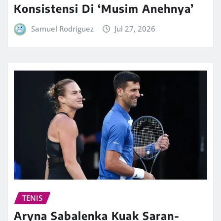
Konsistensi Di ‘Musim Anehnya’
Samuel Rodriguez
Jul 27, 2026
TENIS
Aryna Sabalenka Kuak Saran-