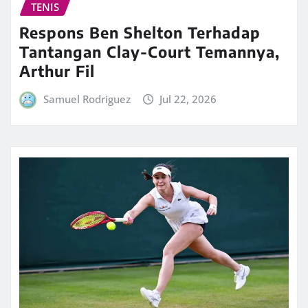
TENIS
Respons Ben Shelton Terhadap
Tantangan Clay-Court Temannya,
Arthur Fil
Samuel Rodriguez
Jul 22, 2026