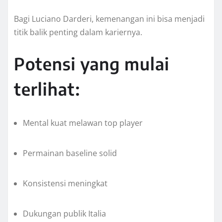
Bagi Luciano Darderi, kemenangan ini bisa menjadi
titik balik penting dalam kariernya.
Potensi yang mulai
terlihat:
Mental kuat melawan top player
Permainan baseline solid
Konsistensi meningkat
Dukungan publik Italia