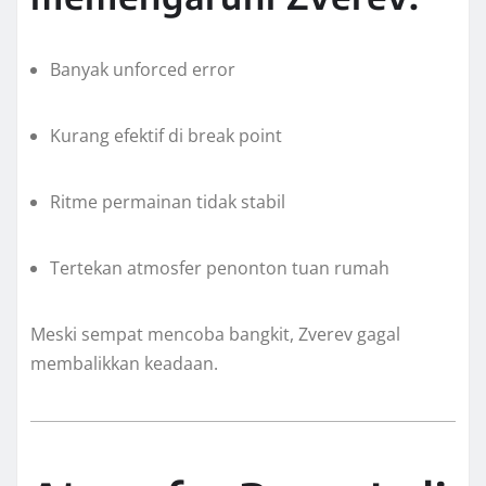
Banyak unforced error
Kurang efektif di break point
Ritme permainan tidak stabil
Tertekan atmosfer penonton tuan rumah
Meski sempat mencoba bangkit, Zverev gagal
membalikkan keadaan.