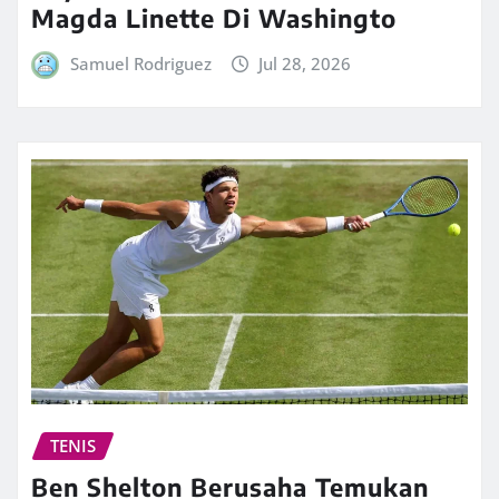
Magda Linette Di Washingto
Samuel Rodriguez
Jul 28, 2026
TENIS
Ben Shelton Berusaha Temukan