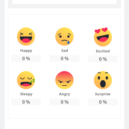
Happy
Sad
Excited
0
%
0
%
0
%
Sleepy
Angry
Surprise
0
%
0
%
0
%