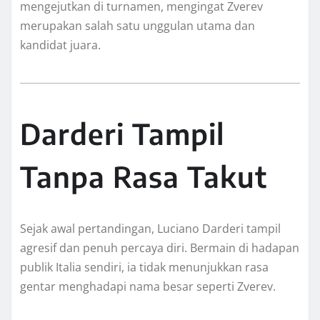
mengejutkan di turnamen, mengingat Zverev
merupakan salah satu unggulan utama dan
kandidat juara.
Darderi Tampil
Tanpa Rasa Takut
Sejak awal pertandingan, Luciano Darderi tampil
agresif dan penuh percaya diri. Bermain di hadapan
publik Italia sendiri, ia tidak menunjukkan rasa
gentar menghadapi nama besar seperti Zverev.