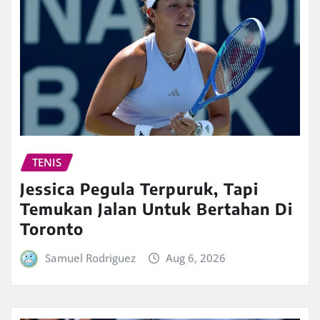
TENIS
Jessica Pegula Terpuruk, Tapi
Temukan Jalan Untuk Bertahan Di
Toronto
Samuel Rodriguez
Aug 6, 2026