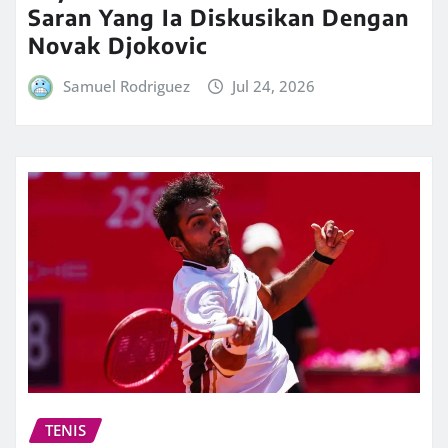
Saran Yang Ia Diskusikan Dengan
Novak Djokovic
Samuel Rodriguez
Jul 24, 2026
TENIS