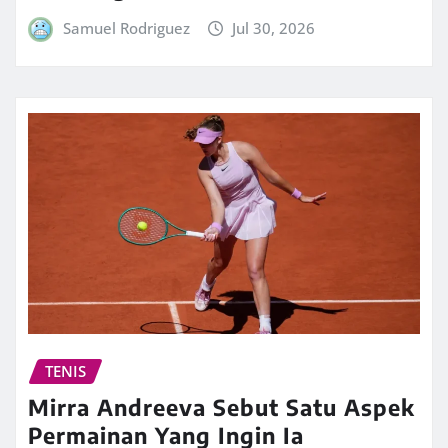
Samuel Rodriguez
Jul 30, 2026
TENIS
Mirra Andreeva Sebut Satu Aspek
Permainan Yang Ingin Ia