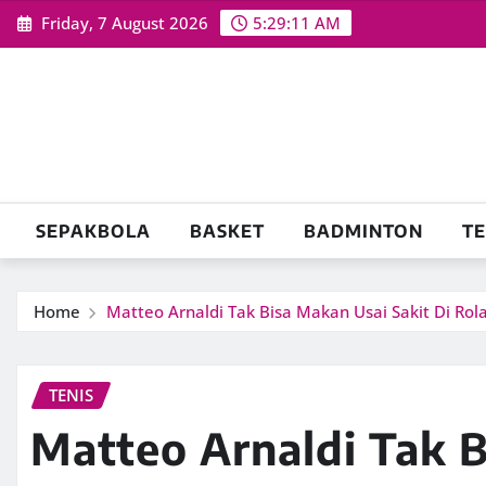
Skip
Friday, 7 August 2026
5:29:12 AM
to
content
SEPAKBOLA
BASKET
BADMINTON
TE
Home
Matteo Arnaldi Tak Bisa Makan Usai Sakit Di Rol
TENIS
Matteo Arnaldi Tak B