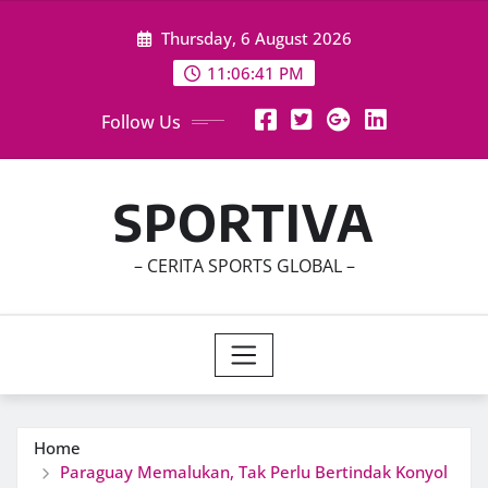
Skip
Thursday, 6 August 2026
to
content
11:06:43 PM
Follow Us
SPORTIVA
– CERITA SPORTS GLOBAL –
Home
Paraguay Memalukan, Tak Perlu Bertindak Konyol