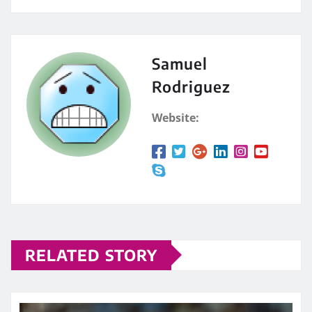
Samuel
Rodriguez
Website:
RELATED STORY