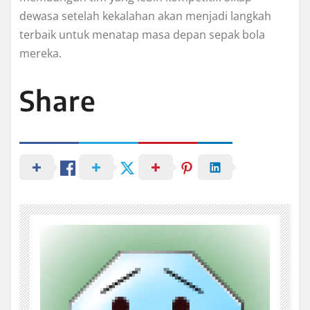
dewasa setelah kekalahan akan menjadi langkah
terbaik untuk menatap masa depan sepak bola
mereka.
Share