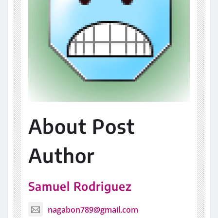
About Post
Author
Samuel Rodriguez
nagabon789@gmail.com