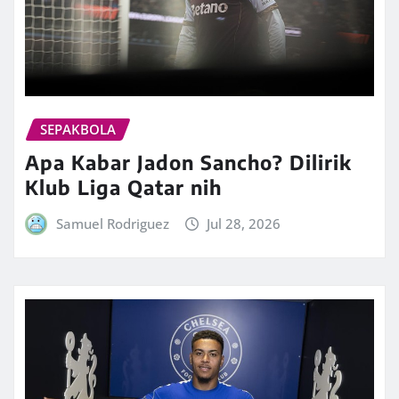
SEPAKBOLA
Apa Kabar Jadon Sancho? Dilirik
Klub Liga Qatar nih
Samuel Rodriguez
Jul 28, 2026