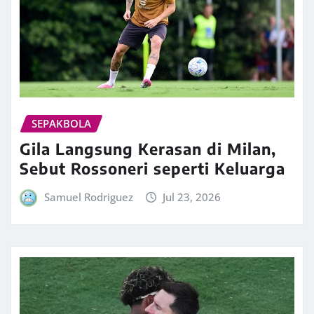
SEPAKBOLA
Gila Langsung Kerasan di Milan,
Sebut Rossoneri seperti Keluarga
Samuel Rodriguez
Jul 23, 2026