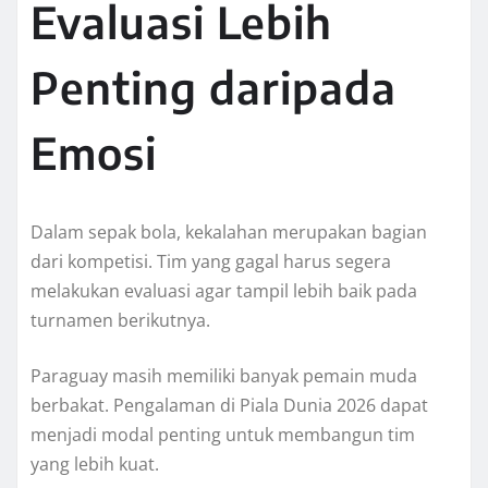
Evaluasi Lebih
Penting daripada
Emosi
Dalam sepak bola, kekalahan merupakan bagian
dari kompetisi. Tim yang gagal harus segera
melakukan evaluasi agar tampil lebih baik pada
turnamen berikutnya.
Paraguay masih memiliki banyak pemain muda
berbakat. Pengalaman di Piala Dunia 2026 dapat
menjadi modal penting untuk membangun tim
yang lebih kuat.