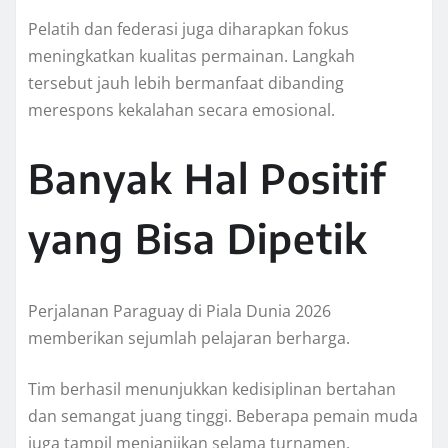
Pelatih dan federasi juga diharapkan fokus
meningkatkan kualitas permainan. Langkah
tersebut jauh lebih bermanfaat dibanding
merespons kekalahan secara emosional.
Banyak Hal Positif
yang Bisa Dipetik
Perjalanan Paraguay di Piala Dunia 2026
memberikan sejumlah pelajaran berharga.
Tim berhasil menunjukkan kedisiplinan bertahan
dan semangat juang tinggi. Beberapa pemain muda
juga tampil menjanjikan selama turnamen.