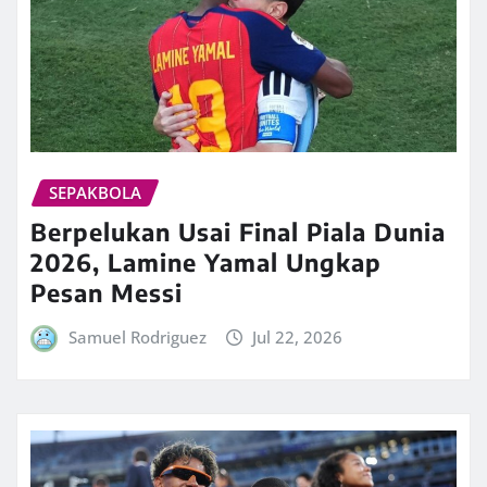
SEPAKBOLA
Berpelukan Usai Final Piala Dunia
2026, Lamine Yamal Ungkap
Pesan Messi
Samuel Rodriguez
Jul 22, 2026