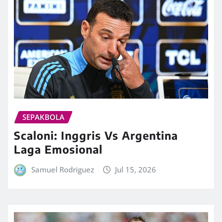
SEPAKBOLA
Scaloni: Inggris Vs Argentina
Laga Emosional
Samuel Rodriguez
Jul 15, 2026