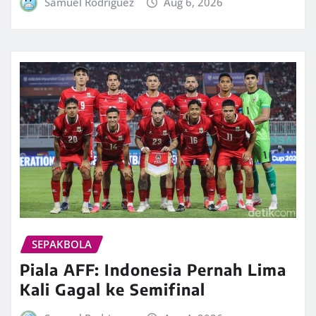
Samuel Rodriguez
Aug 6, 2026
SEPAKBOLA
Piala AFF: Indonesia Pernah Lima
Kali Gagal ke Semifinal