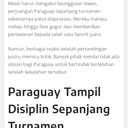
Meski harus mengakui keunggulan lawan,
perjuangan Paraguay sepanjang turnamen
sebenarnya patut diapresiasi. Mereka mampu
melaju hingga fase gugur dan memberikan
perlawanan kepada salah satu favorit juara.
Namun, berbagai reaksi setelah pertandingan
justru memicu kritik. Banyak pihak menilai tidak ada
alasan bagi Paraguay untuk bertindak berlebihan
setelah kekalahan tersebut.
Paraguay Tampil
Disiplin Sepanjang
Turnamen