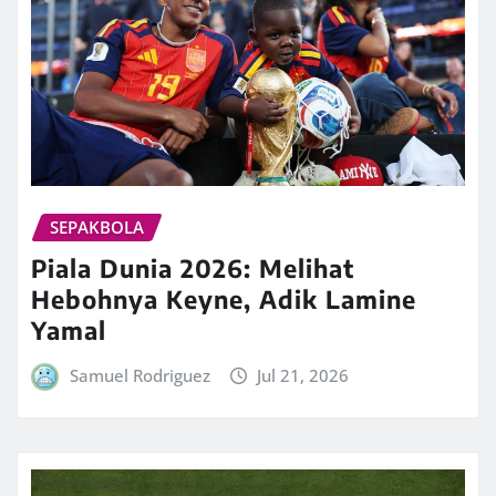
SEPAKBOLA
Piala Dunia 2026: Melihat
Hebohnya Keyne, Adik Lamine
Yamal
Samuel Rodriguez
Jul 21, 2026