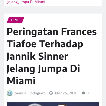
Jelang Jumpa Di Miami
TENIS
Peringatan Frances
Tiafoe Terhadap
Jannik Sinner
Jelang Jumpa Di
Miami
Samuel Rodriguez
Mar 26, 2026
0