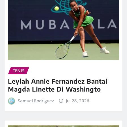
TENIS
Leylah Annie Fernandez Bantai
Magda Linette Di Washingto
Samuel Rodriguez
Jul 28, 2026