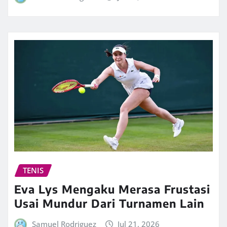
TENIS
Eva Lys Mengaku Merasa Frustasi
Usai Mundur Dari Turnamen Lain
Samuel Rodriguez
Jul 21, 2026