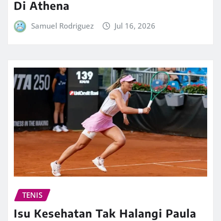
Di Athena
Samuel Rodriguez
Jul 16, 2026
TENIS
Isu Kesehatan Tak Halangi Paula