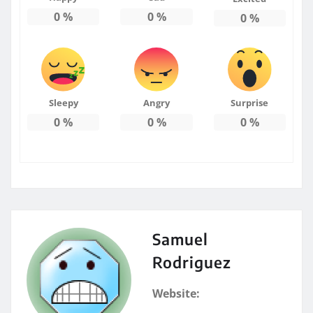
0
%
0
%
0
%
Sleepy
Angry
Surprise
0
%
0
%
0
%
Samuel
Rodriguez
Website: