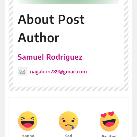
About Post
Author
Samuel Rodriguez
nagabon789@gmail.com
Happy
Sad
Excited