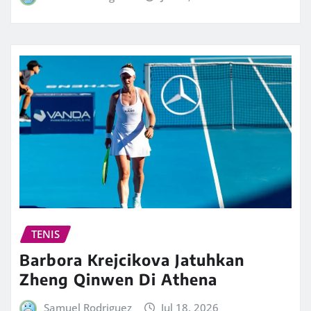
TENIS
Barbora Krejcikova Jatuhkan
Zheng Qinwen Di Athena
Samuel Rodriguez
Jul 18, 2026