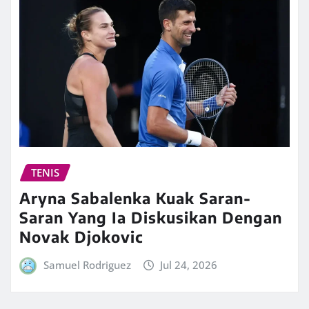
TENIS
Aryna Sabalenka Kuak Saran-
Saran Yang Ia Diskusikan Dengan
Novak Djokovic
Samuel Rodriguez
Jul 24, 2026