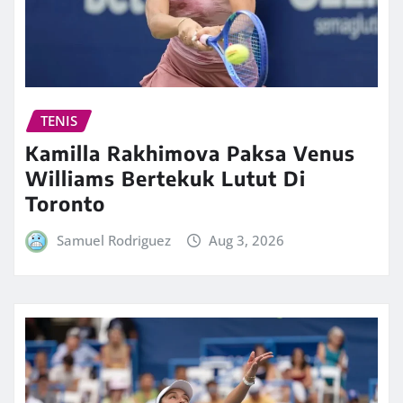
TENIS
Kamilla Rakhimova Paksa Venus
Williams Bertekuk Lutut Di
Toronto
Samuel Rodriguez
Aug 3, 2026