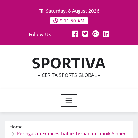
Skip
Saturday, 8 August 2026
to
content
9:11:52 AM
Follow Us
SPORTIVA
– CERITA SPORTS GLOBAL –
Home
Peringatan Frances Tiafoe Terhadap Jannik Sinner