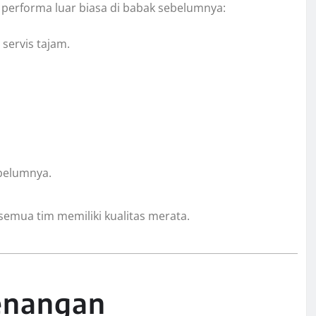
i performa luar biasa di babak sebelumnya:
servis tajam.
belumnya.
semua tim memiliki kualitas merata.
enangan