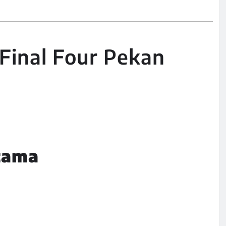
Final Four Pekan
rtama