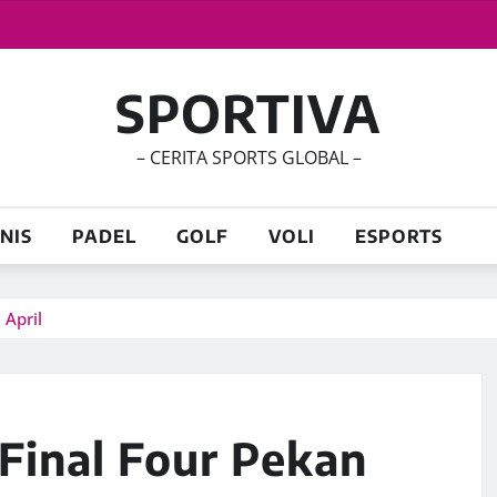
SPORTIVA
– CERITA SPORTS GLOBAL –
NIS
PADEL
GOLF
VOLI
ESPORTS
 April
 Final Four Pekan