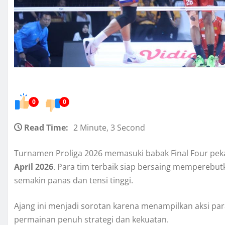
0
0
Read Time:
2 Minute, 3 Second
Turnamen Proliga 2026 memasuki babak Final Four pek
April 2026
. Para tim terbaik siap bersaing memperebut
semakin panas dan tensi tinggi.
Ajang ini menjadi sorotan karena menampilkan aksi par
permainan penuh strategi dan kekuatan.