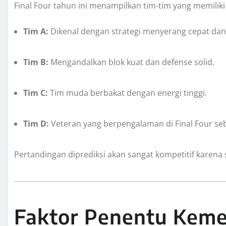
Final Four tahun ini menampilkan tim-tim yang memilik
Tim A:
Dikenal dengan strategi menyerang cepat dan 
Tim B:
Mengandalkan blok kuat dan defense solid.
Tim C:
Tim muda berbakat dengan energi tinggi.
Tim D:
Veteran yang berpengalaman di Final Four se
Pertandingan diprediksi akan sangat kompetitif karena 
Faktor Penentu Kem