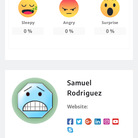
Sleepy
Angry
Surprise
0
%
0
%
0
%
Samuel
Rodriguez
Website: