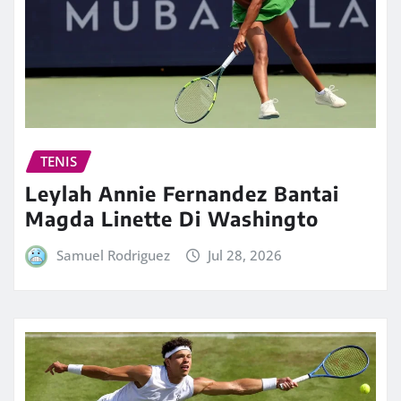
TENIS
Leylah Annie Fernandez Bantai
Magda Linette Di Washingto
Samuel Rodriguez
Jul 28, 2026