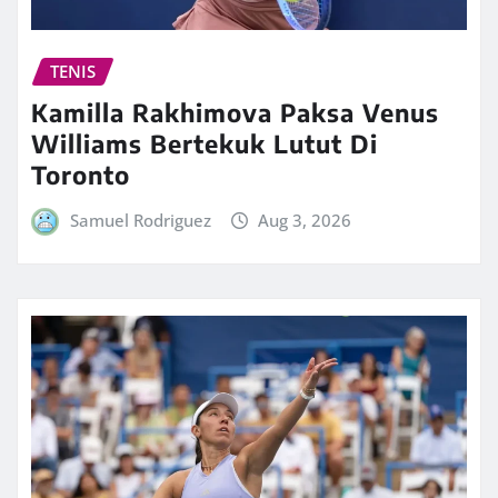
TENIS
Kamilla Rakhimova Paksa Venus
Williams Bertekuk Lutut Di
Toronto
Samuel Rodriguez
Aug 3, 2026