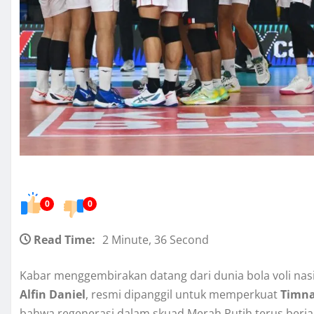
0
0
Read Time:
2 Minute, 36 Second
Kabar menggembirakan datang dari dunia bola voli na
Alfin Daniel
, resmi dipanggil untuk memperkuat
Timna
bahwa regenerasi dalam skuad Merah Putih terus berja