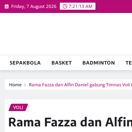
Skip
Friday, 7 August 2026
7:21:14 AM
to
content
SEPAKBOLA
BASKET
BADMINTON
TE
Home
Rama Fazza dan Alfin Daniel gabung Timnas Voli 
VOLI
Rama Fazza dan Alfi