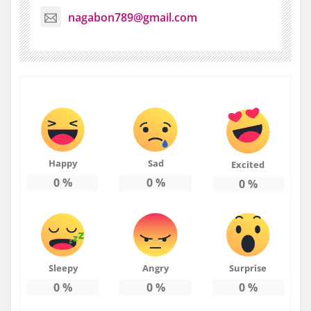
nagabon789@gmail.com
Happy
Sad
Excited
0
%
0
%
0
%
Sleepy
Angry
Surprise
0
%
0
%
0
%