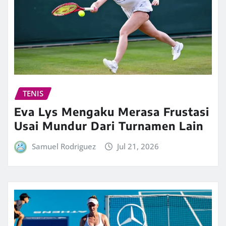
TENIS
Eva Lys Mengaku Merasa Frustasi
Usai Mundur Dari Turnamen Lain
Samuel Rodriguez
Jul 21, 2026