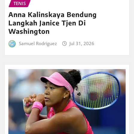
TENIS
Anna Kalinskaya Bendung
Langkah Janice Tjen Di
Washington
Samuel Rodriguez
Jul 31, 2026