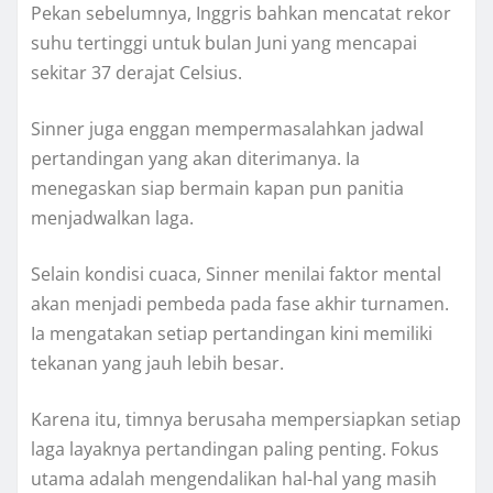
Pekan sebelumnya, Inggris bahkan mencatat rekor
suhu tertinggi untuk bulan Juni yang mencapai
sekitar 37 derajat Celsius.
Sinner juga enggan mempermasalahkan jadwal
pertandingan yang akan diterimanya. Ia
menegaskan siap bermain kapan pun panitia
menjadwalkan laga.
Selain kondisi cuaca, Sinner menilai faktor mental
akan menjadi pembeda pada fase akhir turnamen.
Ia mengatakan setiap pertandingan kini memiliki
tekanan yang jauh lebih besar.
Karena itu, timnya berusaha mempersiapkan setiap
laga layaknya pertandingan paling penting. Fokus
utama adalah mengendalikan hal-hal yang masih