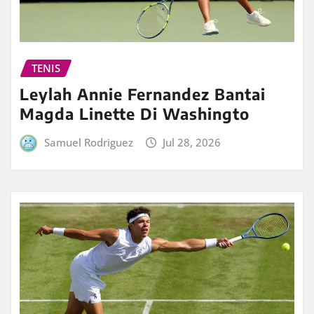
TENIS
Leylah Annie Fernandez Bantai
Magda Linette Di Washingto
Samuel Rodriguez
Jul 28, 2026