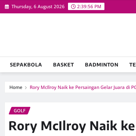
Skip
Thursday, 6 August 2026
2:39:57 PM
to
content
SEPAKBOLA
BASKET
BADMINTON
TE
Home
Rory McIlroy Naik ke Persaingan Gelar Juara di
GOLF
Rory McIlroy Naik ke