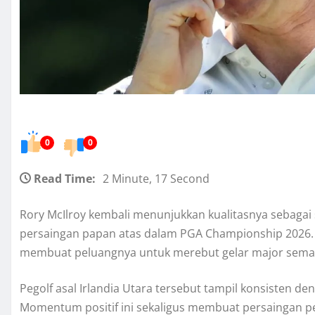
0
0
Read Time:
2 Minute, 17 Second
Rory McIlroy kembali menunjukkan kualitasnya sebagai sa
persaingan papan atas dalam PGA Championship 2026. 
membuat peluangnya untuk merebut gelar major semak
Pegolf asal Irlandia Utara tersebut tampil konsisten de
Momentum positif ini sekaligus membuat persaingan p