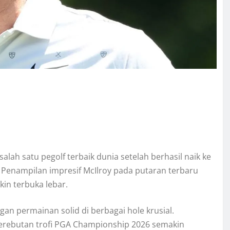
lah satu pegolf terbaik dunia setelah berhasil naik ke
Penampilan impresif McIlroy pada putaran terbaru
in terbuka lebar.
ngan permainan solid di berbagai hole krusial.
erebutan trofi PGA Championship 2026 semakin