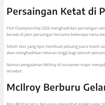
Persaingan Ketat di 
PGA Championship 2026 menghadirkan persaingan sengit 
berada di jalur persaingan bersama beberapa nama bes
Selisih skor yang tipis membuat peluang juara masih san
akan menghadirkan tekanan tinggi bagi seluruh pemain
Namun pengalaman McIlroy di turnamen major menjad
tersebut.
McIlroy Berburu Gel
Rory McIlroy terus berupaya menambah koleksi gelar ma