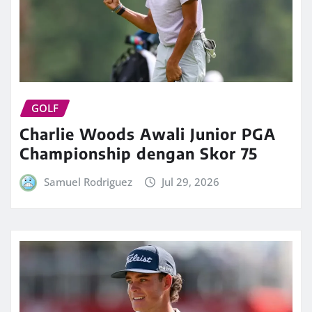
GOLF
Charlie Woods Awali Junior PGA
Championship dengan Skor 75
Samuel Rodriguez
Jul 29, 2026