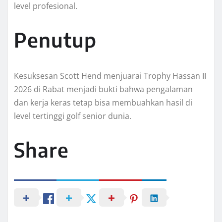
level profesional.
Penutup
Kesuksesan Scott Hend menjuarai Trophy Hassan II
2026 di Rabat menjadi bukti bahwa pengalaman
dan kerja keras tetap bisa membuahkan hasil di
level tertinggi golf senior dunia.
Share