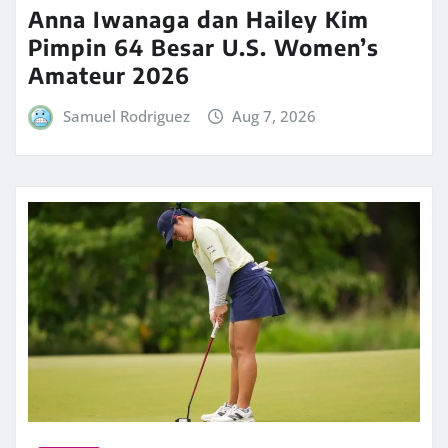
Anna Iwanaga dan Hailey Kim
Pimpin 64 Besar U.S. Women’s
Amateur 2026
Samuel Rodriguez
Aug 7, 2026