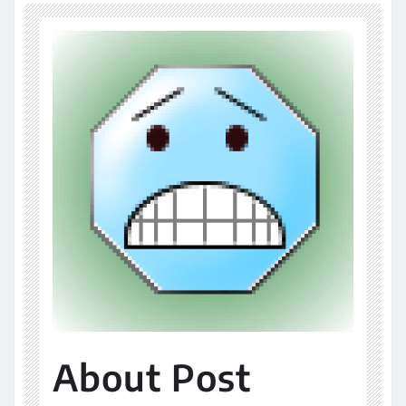
About Post