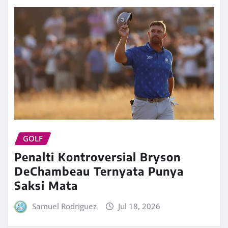
GOLF
Penalti Kontroversial Bryson
DeChambeau Ternyata Punya
Saksi Mata
Samuel Rodriguez
Jul 18, 2026