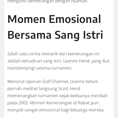
mengunci kemenangan dengan nyaman.
Momen Emosional
Bersama Sang Istri
Salah satu cerita menarik dari kemenangan ini
adalah kehadiran sang istri, Leanne Hend, yang ikut
mendampingi selama turnamen.
Menurut laporan Golf Channel, Leanne belum
pernah melihat langsung Scott Hend
memenangkan turnamen sejak keduanya menikah
pada 2002. Momen kemenangan di Rabat pun
menjadi sangat emosional bagi keluarga mereka.