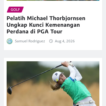
GOLF
Pelatih Michael Thorbjornsen
Ungkap Kunci Kemenangan
Perdana di PGA Tour
Samuel Rodriguez
Aug 4, 2026