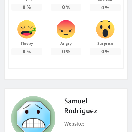
0
%
0
%
0
%
Sleepy
Angry
Surprise
0
%
0
%
0
%
Samuel
Rodriguez
Website: