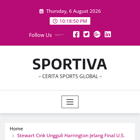
Skip
Thursday, 6 August 2026
to
content
10:18:52 PM
Follow Us
SPORTIVA
– CERITA SPORTS GLOBAL –
Home
Stewart Cink Ungguli Harrington Jelang Final U.S.