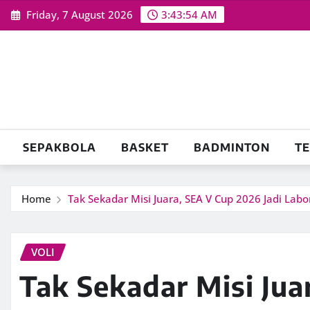
Skip
Friday, 7 August 2026
3:43:56 AM
to
content
SEPAKBOLA
BASKET
BADMINTON
TE
Home
Tak Sekadar Misi Juara, SEA V Cup 2026 Jadi La
VOLI
Tak Sekadar Misi Jua