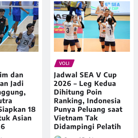
VOLI
lim dan
Jadwal SEA V Cup
an Jadi
2026 – Leg Kedua
nggung,
Dihitung Poin
utra
Ranking, Indonesia
Siapkan 18
Punya Peluang saat
tuk Asian
Vietnam Tak
26
Didampingi Pelatih