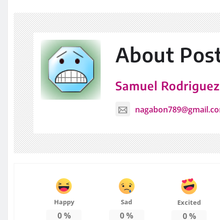
About Pos
Samuel Rodrigue
nagabon789@gmail.c
Happy
Sad
Excited
0
%
0
%
0
%