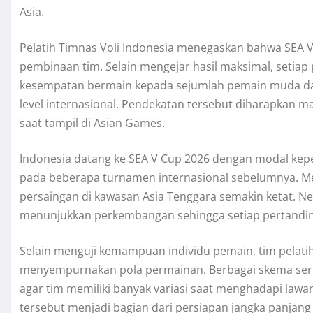
Asia.
Pelatih Timnas Voli Indonesia menegaskan bahwa SEA V
pembinaan tim. Selain mengejar hasil maksimal, seti
kesempatan bermain kepada sejumlah pemain muda d
level internasional. Pendekatan tersebut diharapkan m
saat tampil di Asian Games.
Indonesia datang ke SEA V Cup 2026 dengan modal keperc
pada beberapa turnamen internasional sebelumnya. Me
persaingan di kawasan Asia Tenggara semakin ketat. Neg
menunjukkan perkembangan sehingga setiap pertanding
Selain menguji kemampuan individu pemain, tim pelat
menyempurnakan pola permainan. Berbagai skema seran
agar tim memiliki banyak variasi saat menghadapi lawa
tersebut menjadi bagian dari persiapan jangka panjan