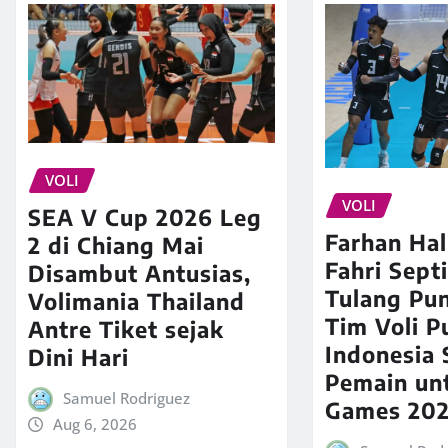
VOLI
VOLI
SEA V Cup 2026 Leg
Farhan Ha
2 di Chiang Mai
Fahri Septi
Disambut Antusias,
Tulang Pu
Volimania Thailand
Tim Voli P
Antre Tiket sejak
Indonesia 
Dini Hari
Pemain un
Samuel Rodriguez
Games 20
Aug 6, 2026