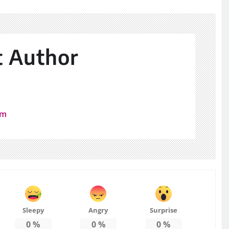
t Author
z
om
Sleepy
Angry
Surprise
0
%
0
%
0
%