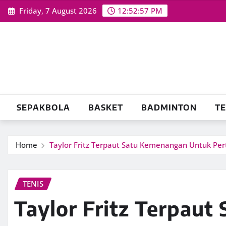
Skip
Friday, 7 August 2026
12:52:58 PM
to
content
SEPAKBOLA
BASKET
BADMINTON
TE
Home
Taylor Fritz Terpaut Satu Kemenangan Untuk Per
TENIS
Taylor Fritz Terpau