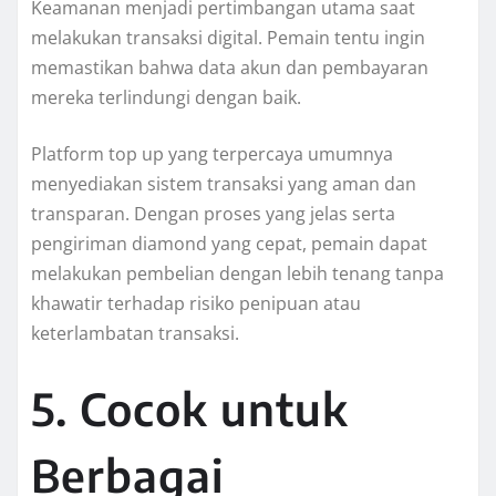
Keamanan menjadi pertimbangan utama saat
melakukan transaksi digital. Pemain tentu ingin
memastikan bahwa data akun dan pembayaran
mereka terlindungi dengan baik.
Platform top up yang terpercaya umumnya
menyediakan sistem transaksi yang aman dan
transparan. Dengan proses yang jelas serta
pengiriman diamond yang cepat, pemain dapat
melakukan pembelian dengan lebih tenang tanpa
khawatir terhadap risiko penipuan atau
keterlambatan transaksi.
5. Cocok untuk
Berbagai