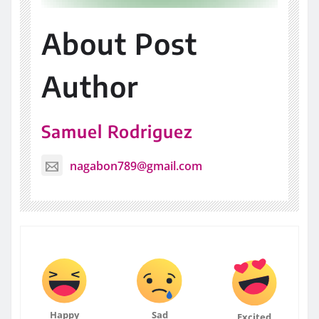
About Post
Author
Samuel Rodriguez
nagabon789@gmail.com
Happy
Sad
Excited