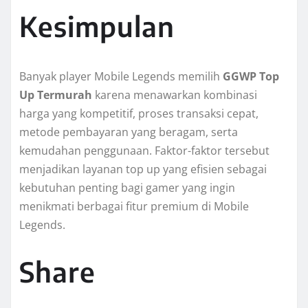
Kesimpulan
Banyak player Mobile Legends memilih
GGWP Top
Up Termurah
karena menawarkan kombinasi
harga yang kompetitif, proses transaksi cepat,
metode pembayaran yang beragam, serta
kemudahan penggunaan. Faktor-faktor tersebut
menjadikan layanan top up yang efisien sebagai
kebutuhan penting bagi gamer yang ingin
menikmati berbagai fitur premium di Mobile
Legends.
Share