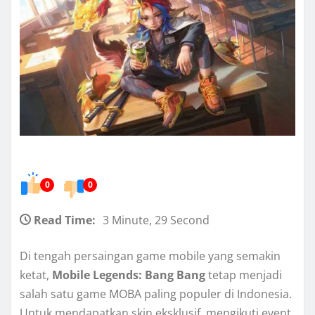
0
0
Read Time:
3 Minute, 29 Second
Di tengah persaingan game mobile yang semakin
ketat,
Mobile Legends: Bang Bang
tetap menjadi
salah satu game MOBA paling populer di Indonesia.
Untuk mendapatkan skin eksklusif, mengikuti event