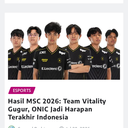
ESPORTS
Hasil MSC 2026: Team Vitality
Gugur, ONIC Jadi Harapan
Terakhir Indonesia