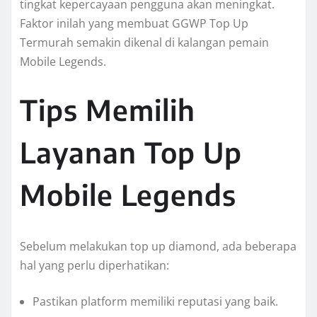
tingkat kepercayaan pengguna akan meningkat.
Faktor inilah yang membuat GGWP Top Up
Termurah semakin dikenal di kalangan pemain
Mobile Legends.
Tips Memilih
Layanan Top Up
Mobile Legends
Sebelum melakukan top up diamond, ada beberapa
hal yang perlu diperhatikan:
Pastikan platform memiliki reputasi yang baik.