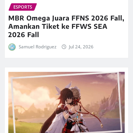
ESPORTS
MBR Omega Juara FFNS 2026 Fall,
Amankan Tiket ke FFWS SEA
2026 Fall
Samuel Rodriguez
Jul 24, 2026