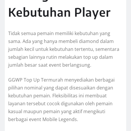
Kebutuhan Player
Tidak semua pemain memiliki kebutuhan yang
sama. Ada yang hanya membeli diamond dalam
jumlah kecil untuk kebutuhan tertentu, sementara
sebagian lainnya rutin melakukan top up dalam
jumlah besar saat event berlangsung.
GGWP Top Up Termurah menyediakan berbagai
pilihan nominal yang dapat disesuaikan dengan
kebutuhan pemain. Fleksibilitas ini membuat
layanan tersebut cocok digunakan oleh pemain
kasual maupun pemain yang aktif mengikuti
berbagai event Mobile Legends.