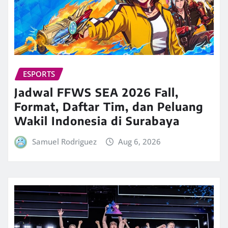
ESPORTS
Jadwal FFWS SEA 2026 Fall,
Format, Daftar Tim, dan Peluang
Wakil Indonesia di Surabaya
Samuel Rodriguez
Aug 6, 2026