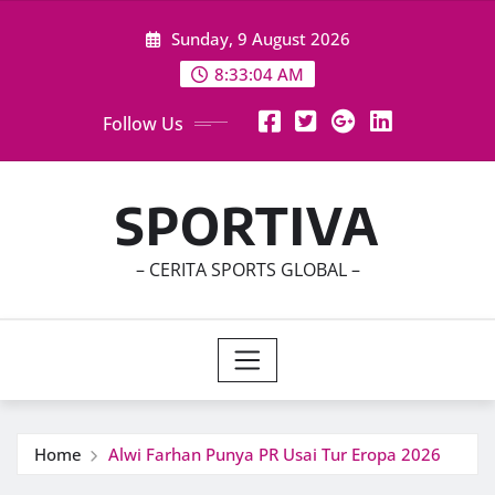
Skip
Sunday, 9 August 2026
to
content
8:33:06 AM
Follow Us
SPORTIVA
– CERITA SPORTS GLOBAL –
Home
Alwi Farhan Punya PR Usai Tur Eropa 2026