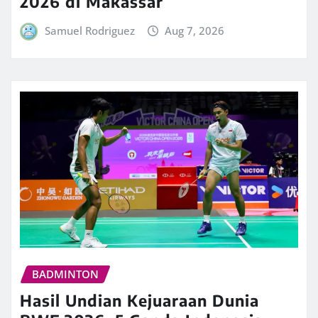
2026 di Makassar
Samuel Rodriguez
Aug 7, 2026
BADMINTON
Hasil Undian Kejuaraan Dunia