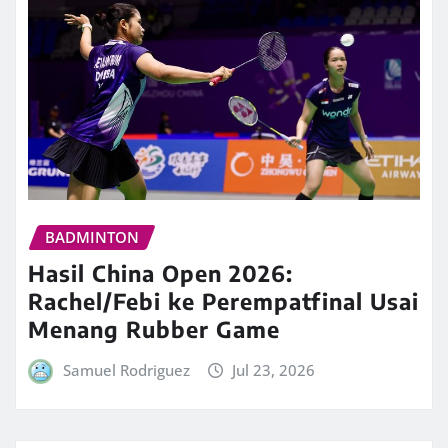
BADMINTON
Hasil China Open 2026:
Rachel/Febi ke Perempatfinal Usai
Menang Rubber Game
Samuel Rodriguez
Jul 23, 2026