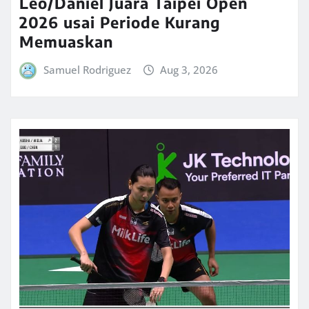
Leo/Daniel Juara Taipei Open
2026 usai Periode Kurang
Memuaskan
Samuel Rodriguez
Aug 3, 2026