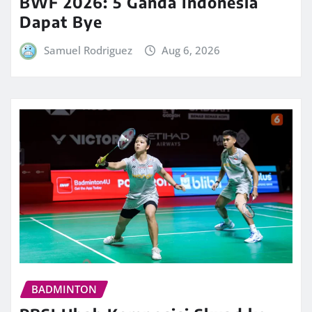
BWF 2026: 5 Ganda Indonesia
Dapat Bye
Samuel Rodriguez
Aug 6, 2026
BADMINTON