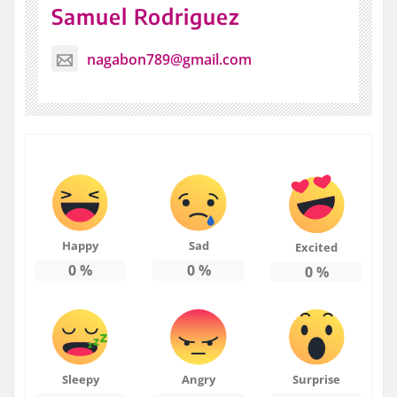
Samuel Rodriguez
nagabon789@gmail.com
Happy
Sad
Excited
0
%
0
%
0
%
Sleepy
Angry
Surprise