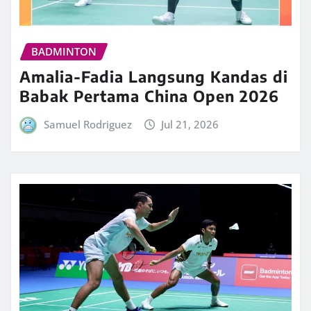
BADMINTON
Amalia-Fadia Langsung Kandas di
Babak Pertama China Open 2026
Samuel Rodriguez
Jul 21, 2026