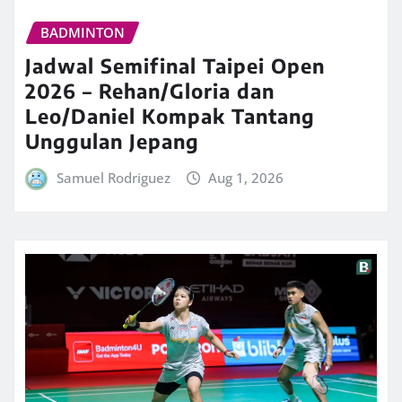
BADMINTON
Jadwal Semifinal Taipei Open
2026 – Rehan/Gloria dan
Leo/Daniel Kompak Tantang
Unggulan Jepang
Samuel Rodriguez
Aug 1, 2026