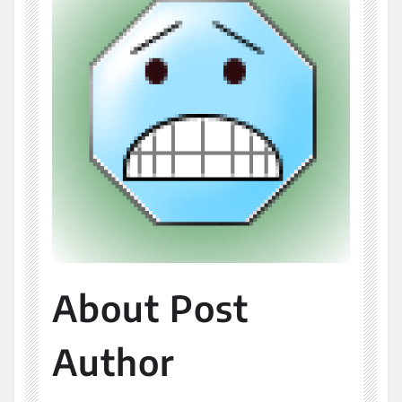
About Post
Author