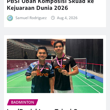
PBSI Ubah Komposisi Skuad ke
Kejuaraan Dunia 2026
Samuel Rodriguez
Aug 4, 2026
BADMINTON