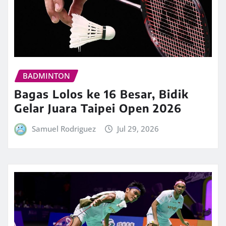
BADMINTON
Bagas Lolos ke 16 Besar, Bidik
Gelar Juara Taipei Open 2026
Samuel Rodriguez
Jul 29, 2026