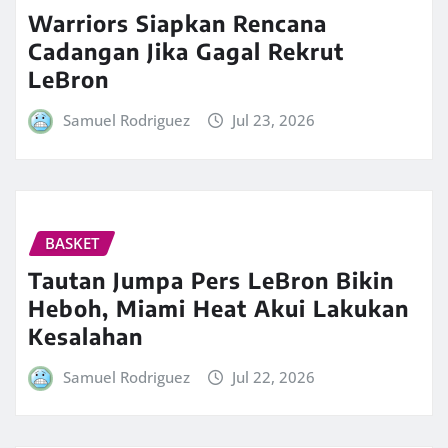
Warriors Siapkan Rencana
Cadangan Jika Gagal Rekrut
LeBron
Samuel Rodriguez
Jul 23, 2026
BASKET
Tautan Jumpa Pers LeBron Bikin
Heboh, Miami Heat Akui Lakukan
Kesalahan
Samuel Rodriguez
Jul 22, 2026