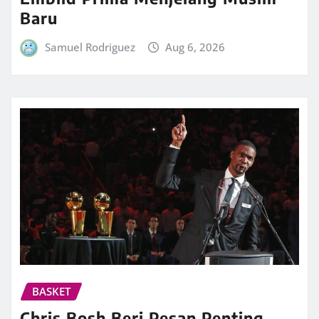
Baru
Samuel Rodriguez
Aug 6, 2026
BASKET
Chris Bosh Beri Pesan Penting