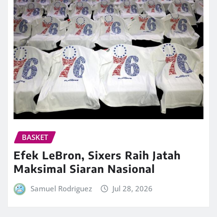
BASKET
Efek LeBron, Sixers Raih Jatah
Maksimal Siaran Nasional
Samuel Rodriguez
Jul 28, 2026