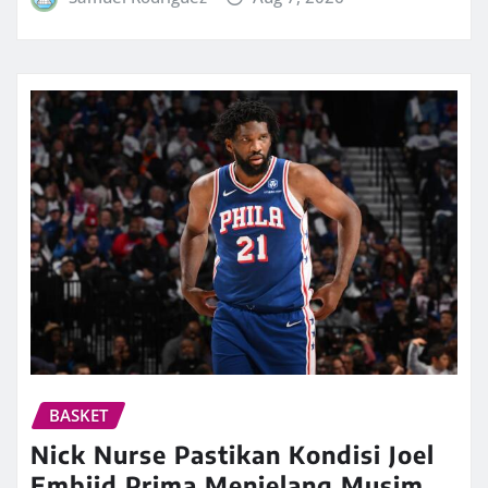
BASKET
Nick Nurse Pastikan Kondisi Joel
Embiid Prima Menjelang Musim