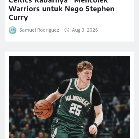
Warriors untuk Nego Stephen
Curry
Samuel Rodriguez
Aug 3, 2026