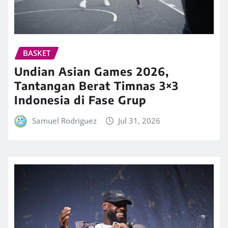
BASKET
Undian Asian Games 2026,
Tantangan Berat Timnas 3×3
Indonesia di Fase Grup
Samuel Rodriguez
Jul 31, 2026