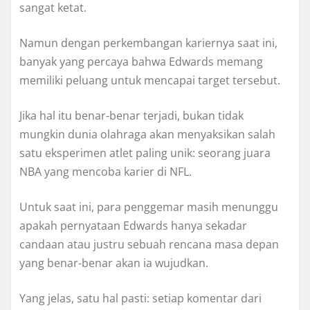
sangat ketat.
Namun dengan perkembangan kariernya saat ini,
banyak yang percaya bahwa Edwards memang
memiliki peluang untuk mencapai target tersebut.
Jika hal itu benar-benar terjadi, bukan tidak
mungkin dunia olahraga akan menyaksikan salah
satu eksperimen atlet paling unik: seorang juara
NBA yang mencoba karier di NFL.
Untuk saat ini, para penggemar masih menunggu
apakah pernyataan Edwards hanya sekadar
candaan atau justru sebuah rencana masa depan
yang benar-benar akan ia wujudkan.
Yang jelas, satu hal pasti: setiap komentar dari