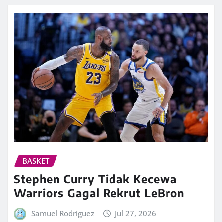
BASKET
Stephen Curry Tidak Kecewa
Warriors Gagal Rekrut LeBron
Samuel Rodriguez
Jul 27, 2026