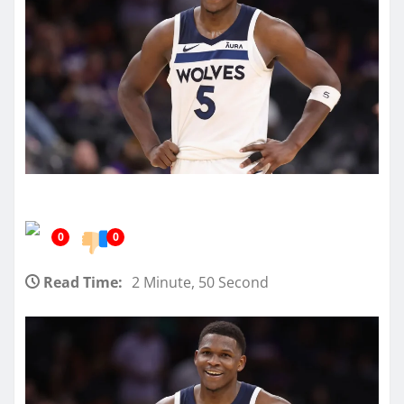
0
0
Read Time:
2 Minute, 50 Second