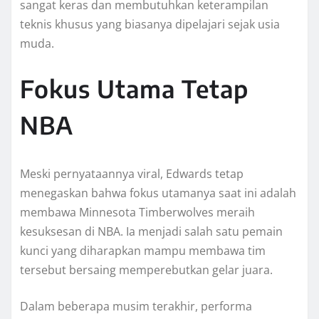
sangat keras dan membutuhkan keterampilan
teknis khusus yang biasanya dipelajari sejak usia
muda.
Fokus Utama Tetap
NBA
Meski pernyataannya viral, Edwards tetap
menegaskan bahwa fokus utamanya saat ini adalah
membawa Minnesota Timberwolves meraih
kesuksesan di NBA. Ia menjadi salah satu pemain
kunci yang diharapkan mampu membawa tim
tersebut bersaing memperebutkan gelar juara.
Dalam beberapa musim terakhir, performa