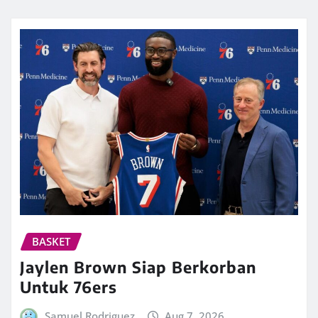
BASKET
Jaylen Brown Siap Berkorban
Untuk 76ers
Samuel Rodriguez
Aug 7, 2026