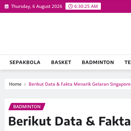
Skip
Thursday, 6 August 2026
6:30:26 AM
to
content
SEPAKBOLA
BASKET
BADMINTON
TE
Home
Berikut Data & Fakta Menarik Gelaran Singapore
BADMINTON
Berikut Data & Fakt