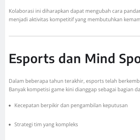
Kolaborasi ini diharapkan dapat mengubah cara panda
menjadi aktivitas kompetitif yang membutuhkan kemampu
Esports dan Mind Spo
Dalam beberapa tahun terakhir, esports telah berkemba
Banyak kompetisi game kini dianggap sebagai bagian d
Kecepatan berpikir dan pengambilan keputusan
Strategi tim yang kompleks