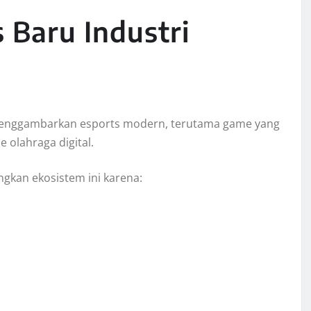
 Baru Industri
menggambarkan esports modern, terutama game yang
 olahraga digital.
gkan ekosistem ini karena: