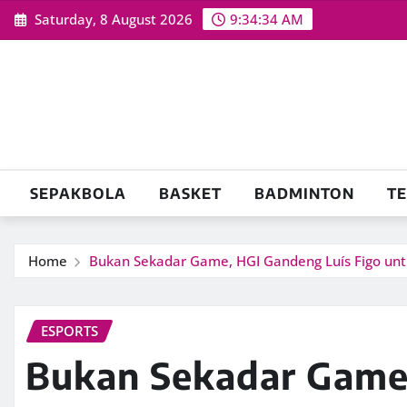
Skip
Saturday, 8 August 2026
9:34:35 AM
to
content
SEPAKBOLA
BASKET
BADMINTON
TE
Home
Bukan Sekadar Game, HGI Gandeng Luís Figo unt
ESPORTS
Bukan Sekadar Game