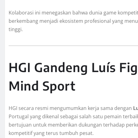
Kolaborasi ini menegaskan bahwa dunia game kompetitif k
berkembang menjadi ekosistem profesional yang menuntu
tinggi.
HGI Gandeng Luís Fi
Mind Sport
HGI secara resmi mengumumkan kerja sama dengan
Lu
Portugal yang dikenal sebagai salah satu pemain terbai
bertujuan untuk memberikan dukungan terhadap pe
kompetitif yang terus tumbuh pesat.