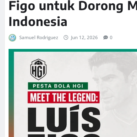
Figo untuk Dorong M
Indonesia
Samuel Rodriguez
Jun 12, 2026
0