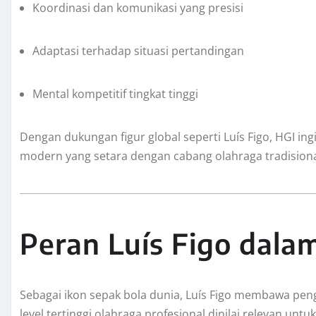
Koordinasi dan komunikasi yang presisi
Adaptasi terhadap situasi pertandingan
Mental kompetitif tingkat tinggi
Dengan dukungan figur global seperti Luís Figo, HGI in
modern yang setara dengan cabang olahraga tradisiona
Peran Luís Figo dal
Sebagai ikon sepak bola dunia, Luís Figo membawa pe
level tertinggi olahraga profesional dinilai relevan un