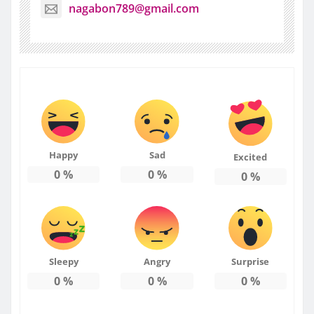
nagabon789@gmail.com
Happy
Sad
Excited
0
%
0
%
0
%
Sleepy
Angry
Surprise
0
%
0
%
0
%