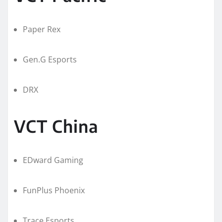
Paper Rex
Gen.G Esports
DRX
VCT China
EDward Gaming
FunPlus Phoenix
Trace Esports