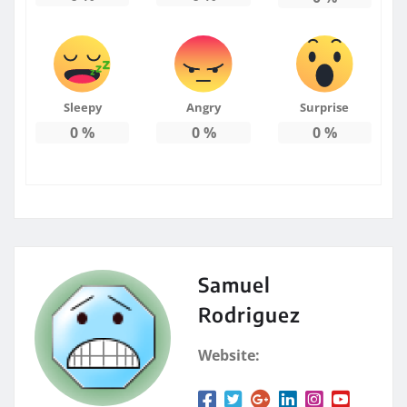
Sleepy
Angry
Surprise
0
%
0
%
0
%
Samuel
Rodriguez
Website: