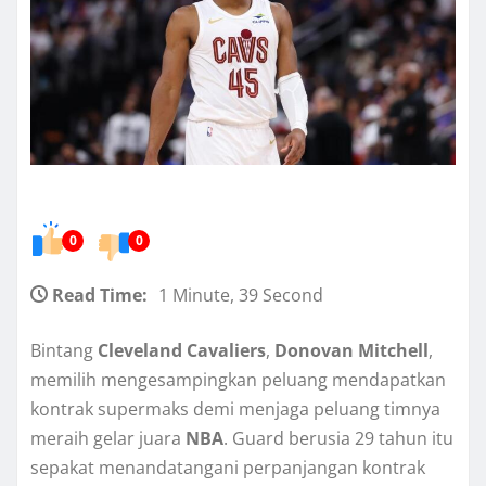
0
0
Read Time:
1 Minute, 39 Second
Bintang
Cleveland Cavaliers
,
Donovan Mitchell
,
memilih mengesampingkan peluang mendapatkan
kontrak supermaks demi menjaga peluang timnya
meraih gelar juara
NBA
. Guard berusia 29 tahun itu
sepakat menandatangani perpanjangan kontrak